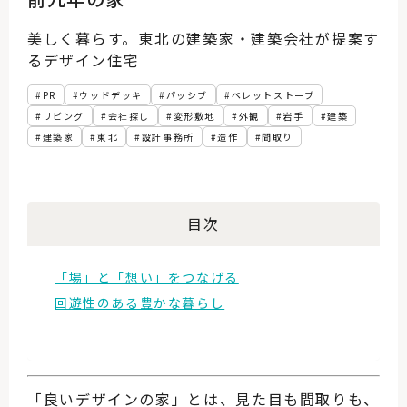
美しく暮らす。東北の建築家・建築会社が提案す
るデザイン住宅
PR
ウッドデッキ
パッシブ
ペレットストーブ
リビング
会社探し
変形敷地
外観
岩手
建築
建築家
東北
設計事務所
造作
間取り
目次
「場」と「想い」をつなげる
回遊性のある豊かな暮らし
「良いデザインの家」とは、見た目も間取りも、