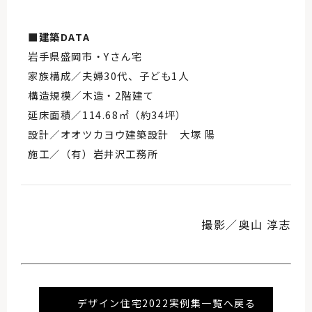
■建築DATA
岩手県盛岡市・Yさん宅
家族構成／夫婦30代、子ども1人
構造規模／木造・2階建て
延床面積／114.68㎡（約34坪）
設計／オオツカヨウ建築設計 大塚 陽
施工／（有）岩井沢工務所
撮影／奥山 淳志
デザイン住宅2022実例集一覧へ戻る