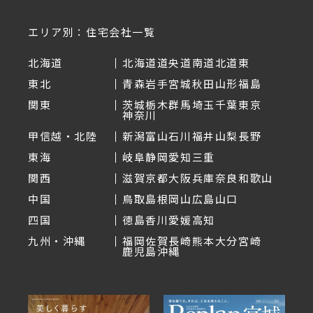
エリア別：住宅会社一覧
北海道
北海道
道央
道南
道北
道東
東北
青森
岩手
宮城
秋田
山形
福島
関東
茨城
栃木
群馬
埼玉
千葉
東京
神奈川
甲信越・北陸
新潟
富山
石川
福井
山梨
長野
東海
岐阜
静岡
愛知
三重
関西
滋賀
京都
大阪
兵庫
奈良
和歌山
中国
鳥取
島根
岡山
広島
山口
四国
徳島
香川
愛媛
高知
九州・沖縄
福岡
佐賀
長崎
熊本
大分
宮崎
鹿児島
沖縄