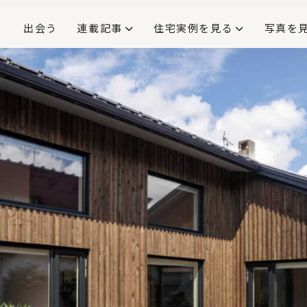
出会う
連載記事
住宅実例を見る
写真を
リノベーションで生まれ変わった、造作が映える住まい
ダイニングテーブル
(258)
キッチン収納
大開口
対面式キッチン
キッチンカウンター
この会社、ここがすごい！
INTERIOR&LIF
こだわりモデルハウス大公