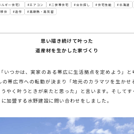
ネルギー住宅）
エアコン
二世帯住宅
会社探し
住宅性能
北海道
移住
造作
高断熱・高気密
思い描き続けて叶った
道産材を生かした家づくり
は「いつかは、実家のある帯広に生活拠点を定めよう」と
んの帯広市への転勤が決まり「地元のカラマツを生かせ
ようやく叶うときが来たと思った」と言います。そしてす
」に加盟する水野建設に問い合わせをしました。