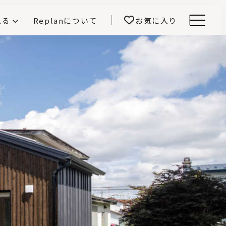
見る
Replanについて
お気に入り
Menu
E -インテリアと暮らす-
開！
鎌田紀彦のQ1.0住宅デザイン論
前真之のいごこちの科学