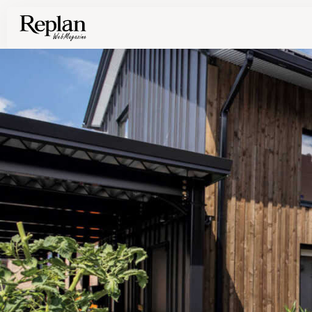
家づくりの基礎知識や空間づくりのコツなど、暮らしに役立つ情報を発信中！
住まいと暮らしの実例を写真と記事で丁寧にわかりやすくご紹介します
部位別の実例写真から、自分らしい住まいのアイデアや好み見つけてみませんか。
Find your house photos