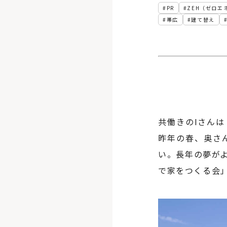
PR
ZEH（ゼロエ
帯広
建て替え
共働きのIさん
昨年の春、奥さ
い。長年の夢が
で家をつくる会