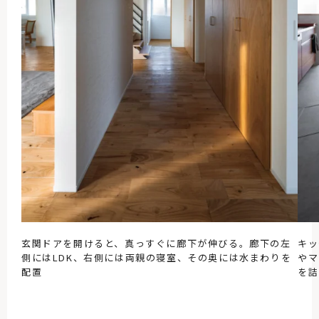
玄関ドアを開けると、真っすぐに廊下が伸びる。廊下の左
キッ
側にはLDK、右側には両親の寝室、その奥には水まわりを
やマ
配置
を詰