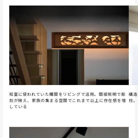
和室に使われていた欄間をリビングで活用。間接照明で彫
構造
刻が映え、家族の集まる空間でこれまで以上に存在感を増
柱。
している