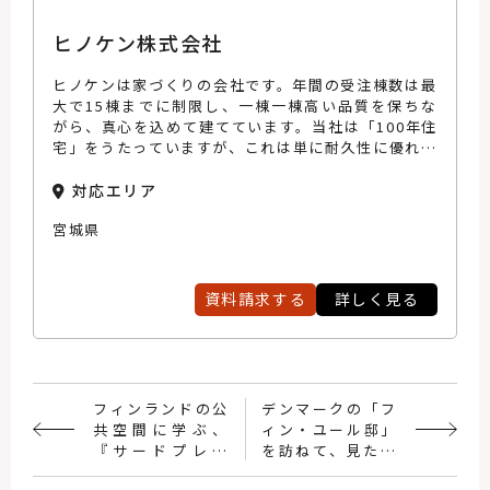
ヒノケン株式会社
ヒノケンは家づくりの会社です。年間の受注棟数は最
大で15棟までに制限し、一棟一棟高い品質を保ちな
がら、真心を込めて建てています。当社は「100年住
宅」をうたっていますが、これは単に耐久性に優れて
いるということではありません。お客様が先々までず
っと快適に暮らせて、一生の財産となる住まいを、手
対応エリア
間暇を惜しまず建てる。お客様の想いに真剣に向き合
宮城県
い、妥協を許さない。だからこそ、「住まうほどにし
あわせな住まい ‐ヒノケンの100年住宅‐」をご提供
できていると考えています。 「長い時間を経て、な
お変わらない家こそ真に快適な住まいである」をモッ
資料請求する
詳しく見る
トーに、親からお子様、そしてお孫様へと世代を超え
て、快適に安全に、健康に暮らしていける、強くて暖
かい家をご提供し続けられるよう、スタッフ一同、
日々技術を研鑽しています。そして、この地に根ざし
た企業として、住まいづくりを通して皆様がイキイキ
フィンランドの公
デンマークの「フ
と元気に暮らせる地域社会づくりに貢献していきま
共空間に学ぶ、
ィン・ユール邸」
す。
『サードプレイ
を訪ねて、見たこ
ス』の価値
と、感じたこと。