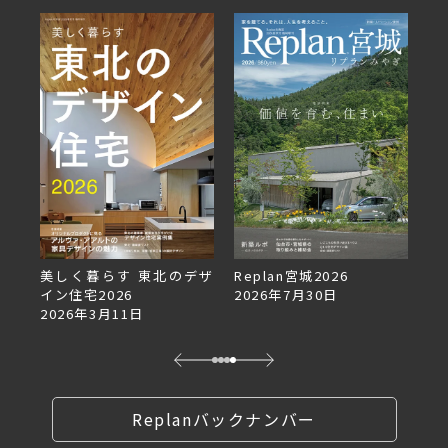
デザ
Replan宮城2026
Replan北海道VOL.153
2026年7月30日
2026年6月27日
Replanバックナンバー