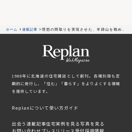
ホーム
連載記事
理想の間取りを実現させた、羊蹄山を眺める
「笠」屋根の家
1988年に北海道の住宅雑誌として創刊。各種別冊も定
期的に発行し、「住む」「暮らす」をよりよくする情報
を提供しています。
Replanについて
使い方ガイド
出会う
連載記事
住宅実例を見る
写真を見る
お問い合わせ
プレスリリース受付
採用情報