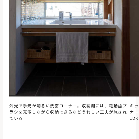
外光で手元が明るい洗面コーナー。収納棚には、電動歯ブ
キッ
ラシを充電しながら収納できるなどうれしい工夫が施され
ナー
ている
LD