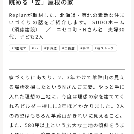
眺める「笠」屋根の家
Replanが取材した、北海道・東北の素敵な住ま
いづくりの話をご紹介します。 SUDOホーム
（須藤建設） ／ ニセコ町・Nさん宅 夫婦30
代、子ども2人
3階建て
PR
北海道
工務店
移住
薪ストーブ
家づくりにあたり、2、3年かけて羊蹄山の見え
る場所を探したというNさんご夫妻。やっと手に
入れた理想の土地に、今度は理想の家を建ててく
れるビルダー探しに3年ほどかかりました。2人
の希望はもちろん羊蹄山がきれいに見えること。
また、580坪以上という広大な土地の傾斜をうま