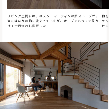
リビング土間には、ネスターマーティンの薪ストーブが。
物を
当初はほかの物に決まっていたが、オープンハウスで見か
ラン
けて一目惚れし変更した
せて