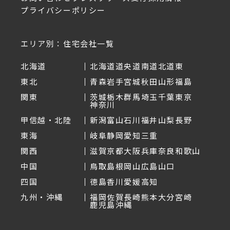
プライバシーポリシー
エリア別：住宅会社一覧
北海道
北海道
道央
道南
道北
道東
東北
青森
岩手
宮城
秋田
山形
福島
関東
茨城
栃木
群馬
埼玉
千葉
東京
神奈川
甲信越・北陸
新潟
富山
石川
福井
山梨
長野
東海
岐阜
静岡
愛知
三重
関西
滋賀
京都
大阪
兵庫
奈良
和歌山
中国
鳥取
島根
岡山
広島
山口
四国
徳島
香川
愛媛
高知
九州・沖縄
福岡
佐賀
長崎
熊本
大分
宮崎
鹿児島
沖縄