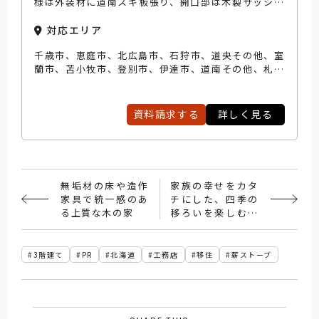
様は外装材に道南スギ板張り、開口部は木製サッシ・
トリプルガラス、内部は道産無垢床材、しっくい塗り
壁などの自然素材を使用。 また、すべての家づくり
対応エリア
を、一級建築大工技能士・一級建具製作技能士を有す
千歳市、恵庭市、北広島市、石狩市、道央その他、室
る自社技能職が担当します。
蘭市、苫小牧市、登別市、伊達市、道南その他、札幌
市、小樽市、江別市
資料請求する
詳しく見る
無垢材の床や造作
家族の幸せをカタ
家具で統一感のあ
チにした、四季の
る上質な木の家
移ろいを楽しむ田
園の平屋
3階建て
PR
北海道
工務店
移住
薪ストーブ