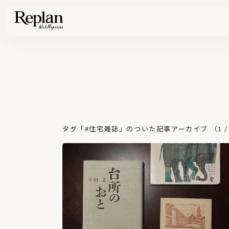
家づくりの基礎知識や空間づくりのコツなど、暮らしに役立つ情報を発信中！
住まいと暮らしの実例を写真と記事で丁寧にわかりやすくご紹介します
部位別の実例写真から、自分らしい住まいのアイデアや好み見つけてみませんか。
Find your house photos
タグ「#住宅雑誌」のついた記事アーカイブ （1 / 