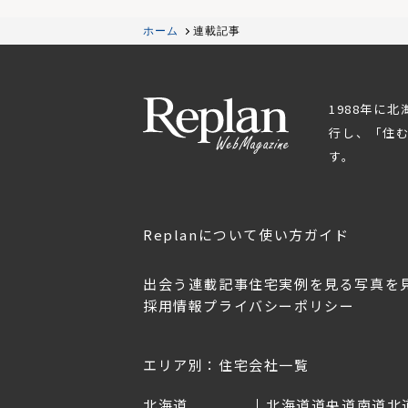
ホーム
連載記事
1988年に
行し、「住
す。
Replanについて
使い方ガイド
出会う
連載記事
住宅実例を見る
写真を
採用情報
プライバシーポリシー
OL.152
美しく暮らす 東北のデザ
Replan宮城2026
イン住宅2026
2026年7月30日
2026年3月11日
エリア別：住宅会社一覧
北海道
北海道
道央
道南
道北