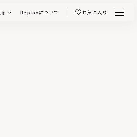
見る
Replanについて
お気に入り
Menu
E -インテリアと暮らす-
開！
鎌田紀彦のQ1.0住宅デザイン論
前真之のいごこちの科学