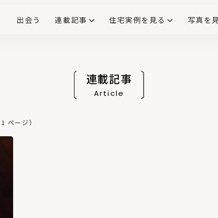
出会う
連載記事
住宅実例を見る
写真を
リノベーションで生まれ変わった、造作が映える住まい
ダイニングテーブル
(258)
キッチン収納
大開口
対面式キッチン
キッチンカウンター
この会社、ここがすごい！
INTERIOR&LIF
こだわりモデルハウス大公
連載記事
Article
1 ページ）