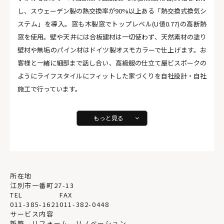
し、スウェーデン製の熱交換率が90%以上ある「熱交換式換気シ
ステム」を導入。窓も木製窓でトップレベル(U値0.77)の高断熱
窓を使用。壁や天井には合板建材は一切使わず、天然素材の塗り
壁材や無垢のパイン材はドイツ製オスモカラーで仕上げます。お
客様と一緒に細部まで話し合い、高級服の仕立て屋ビスポークの
ようにライフスタイルにフィットした家づくりを自社設計・自社
施工で行っています。
もっと見る
所在地
江別市一番町27-13
TEL
FAX
011-385-1621
011-382-0448
サービス内容
新築、リフォーム、リノベーション