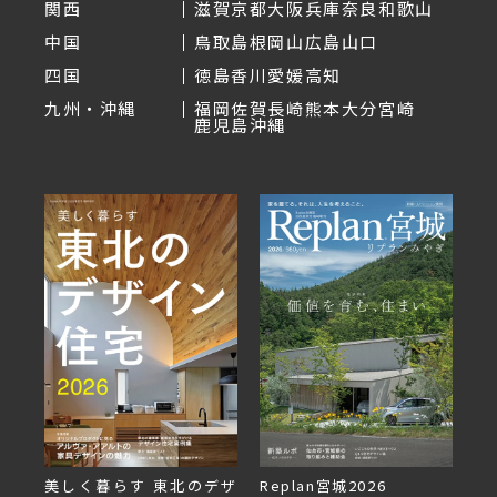
関西
滋賀
京都
大阪
兵庫
奈良
和歌山
中国
鳥取
島根
岡山
広島
山口
四国
徳島
香川
愛媛
高知
九州・沖縄
福岡
佐賀
長崎
熊本
大分
宮崎
鹿児島
沖縄
美しく暮らす 東北のデザ
Replan宮城2026
Re