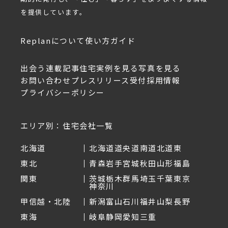
を提供しています。
Replanについて
使い方ガイド
出会う
連載記事
住宅実例を見る
写真を見る
お問い合わせ
プレスリリース受付
採用情報
プライバシーポリシー
エリア別：住宅会社一覧
北海道
北海道
道央
道南
道北
道東
東北
青森
岩手
宮城
秋田
山形
福島
関東
茨城
栃木
群馬
埼玉
千葉
東京
神奈川
甲信越・北陸
新潟
富山
石川
福井
山梨
長野
東海
岐阜
静岡
愛知
三重