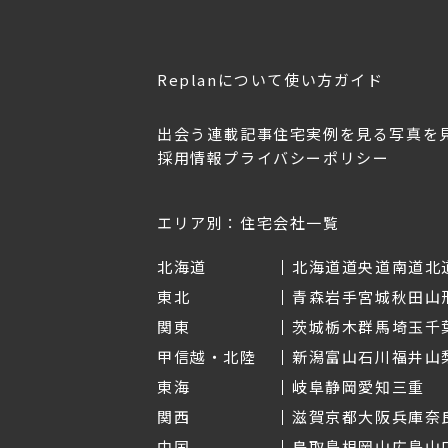
Replanについて
使い方ガイド
出会う
連載記事
住宅実例を見る
写真を
採用情報
プライバシーポリシー
OL.152
美しく暮らす 東北のデザ
Replan宮城2026
イン住宅2026
2026年7月30日
2026年3月11日
エリア別：住宅会社一覧
北海道
北海道
道央
道南
道北
東北
青森
岩手
宮城
秋田
山
関東
茨城
栃木
群馬
埼玉
千
甲信越・北陸
新潟
富山
石川
福井
山
東海
岐阜
静岡
愛知
三重
関西
滋賀
京都
大阪
兵庫
奈
中国
鳥取
島根
岡山
広島
山