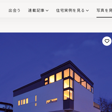
出会う
連載記事
住宅実例を見る
写真を
リノベーションで生まれ変わった、造作が映える住まい
ダイニングテーブル
(258)
キッチン収納
大開口
対面式キッチン
キッチンカウンター
この会社、ここがすごい！
INTERIOR&LIF
こだわりモデルハウス大公