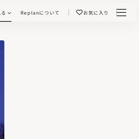
見る
Replanについて
お気に入り
Menu
E -インテリアと暮らす-
開！
鎌田紀彦のQ1.0住宅デザイン論
前真之のいごこちの科学