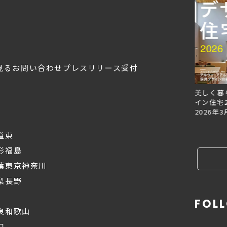
見る
お問い合わせ
プレスリリース受付
Replan北海道VOL.153
Replan北海道VOL.152
美しく暮
2026年6月27日
2026年3月28日
イン住宅2
2026年3
道東
形
福島
葉
東京
神奈川
梨
長野
FOL
良
和歌山
口