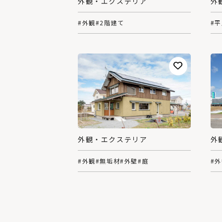
外観・エクステリア
外
#外観
#2階建て
#
外
外観・エクステリア
#
#外観
#無垢材
#外壁
#庭