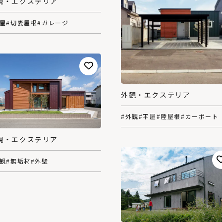
観・エクステリア
平屋
#切妻屋根
#ガレージ
外観・エクステリア
#外観
#平屋
#陸屋根
#カーポート
観・エクステリア
外観
#無垢材
#外壁