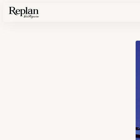
家づくりの基礎知識や空間づくりのコツなど、暮らしに役立つ情報を発信中！
住まいと暮らしの実例を写真と記事で丁寧にわかりやすくご紹介します
部位別の実例写真から、自分らしい住まいのアイデアや好み見つけてみませんか。
Find your house photos