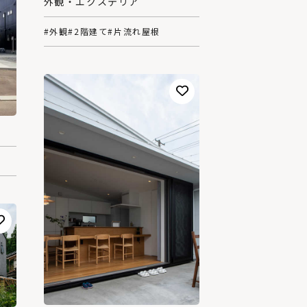
外観・エクステリア
#外観
#2階建て
#片流れ屋根