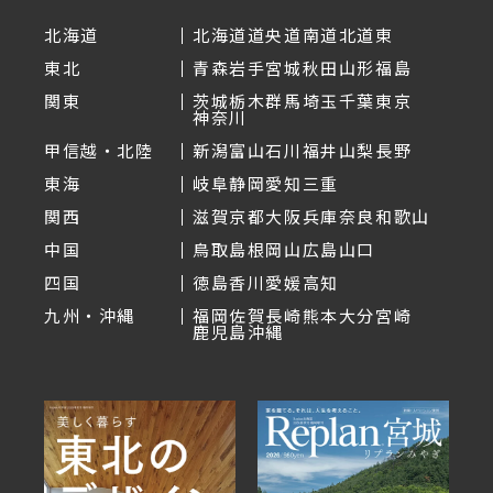
北海道
北海道
道央
道南
道北
道東
東北
青森
岩手
宮城
秋田
山形
福島
関東
茨城
栃木
群馬
埼玉
千葉
東京
神奈川
甲信越・北陸
新潟
富山
石川
福井
山梨
長野
東海
岐阜
静岡
愛知
三重
関西
滋賀
京都
大阪
兵庫
奈良
和歌山
中国
鳥取
島根
岡山
広島
山口
四国
徳島
香川
愛媛
高知
九州・沖縄
福岡
佐賀
長崎
熊本
大分
宮崎
鹿児島
沖縄