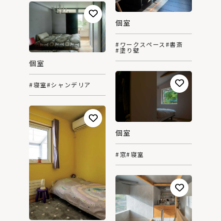
個室
#ワークスペース
#書斎
#塗り壁
個室
#寝室
#シャンデリア
個室
#窓
#寝室