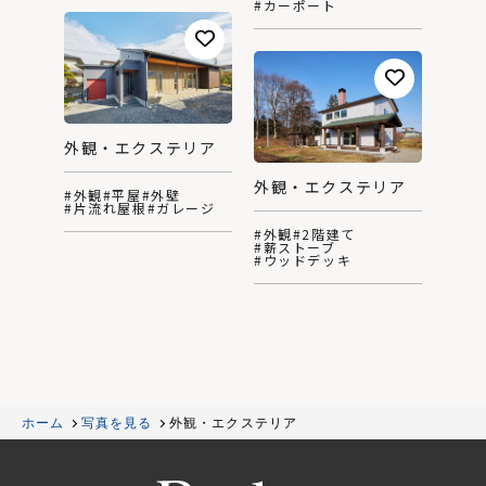
#カーポート
外観・エクステリア
外観・エクステリア
#外観
#平屋
#外壁
#片流れ屋根
#ガレージ
#外観
#2階建て
#薪ストーブ
#ウッドデッキ
ホーム
写真を見る
外観・エクステリア