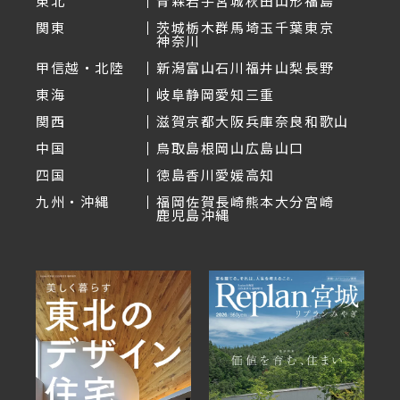
東北
青森
岩手
宮城
秋田
山形
福島
関東
茨城
栃木
群馬
埼玉
千葉
東京
神奈川
甲信越・北陸
新潟
富山
石川
福井
山梨
長野
東海
岐阜
静岡
愛知
三重
関西
滋賀
京都
大阪
兵庫
奈良
和歌山
中国
鳥取
島根
岡山
広島
山口
四国
徳島
香川
愛媛
高知
九州・沖縄
福岡
佐賀
長崎
熊本
大分
宮崎
鹿児島
沖縄