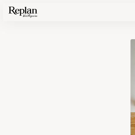
家づくりの基礎知識や空間づくりのコツなど、暮らしに役立つ情報を発信中！
住まいと暮らしの実例を写真と記事で丁寧にわかりやすくご紹介します
部位別の実例写真から、自分らしい住まいのアイデアや好み見つけてみませんか。
Find your house photos