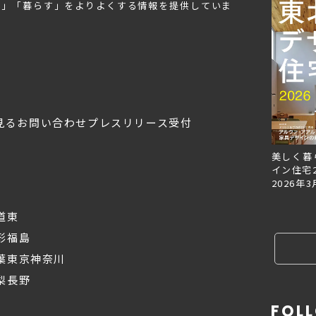
む」「暮らす」をよりよくする情報を提供していま
見る
お問い合わせ
プレスリリース受付
Replan北海道VOL.153
Replan北海道VOL.152
美しく暮
2026年6月27日
2026年3月28日
イン住宅2
2026年3
道東
形
福島
葉
東京
神奈川
梨
長野
FOL