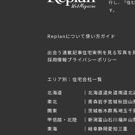
行し、「住
す。
Replanについて
使い方ガイド
出会う
連載記事
住宅実例を見る
写真を
採用情報
プライバシーポリシー
OL.152
美しく暮らす 東北のデザ
Replan宮城2026
イン住宅2026
2026年7月30日
2026年3月11日
エリア別：住宅会社一覧
北海道
北海道
道央
道南
道北
東北
青森
岩手
宮城
秋田
山
関東
茨城
栃木
群馬
埼玉
千
甲信越・北陸
新潟
富山
石川
福井
山
東海
岐阜
静岡
愛知
三重