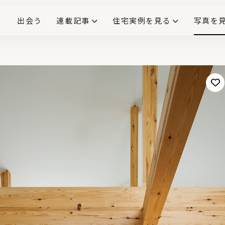
出会う
連載記事
住宅実例を見る
写真を
リノベーションで生まれ変わった、造作が映える住まい
ダイニングテーブル
(258)
キッチン収納
大開口
対面式キッチン
キッチンカウンター
この会社、ここがすごい！
INTERIOR&LIF
こだわりモデルハウス大公