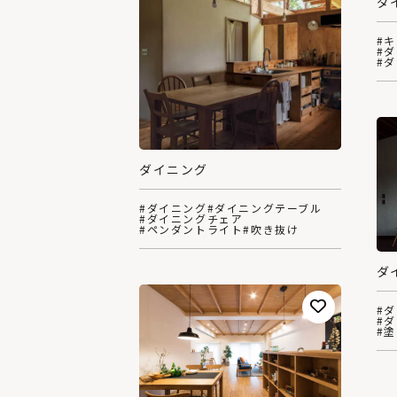
ダ
#
#
#
ダイニング
#ダイニング
#ダイニングテーブル
#ダイニングチェア
#ペンダントライト
#吹き抜け
ダ
#
#
#