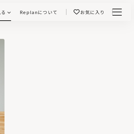
見る
Replanについて
お気に入り
Menu
E -インテリアと暮らす-
開！
鎌田紀彦のQ1.0住宅デザイン論
前真之のいごこちの科学