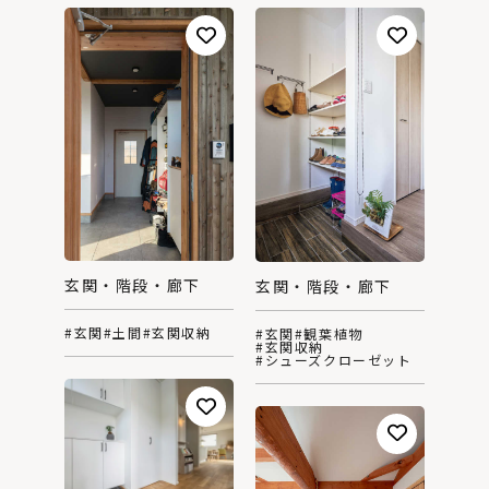
玄関・階段・廊下
玄関・階段・廊下
#玄関
#土間
#玄関収納
#玄関
#観葉植物
#玄関収納
#シューズクローゼット