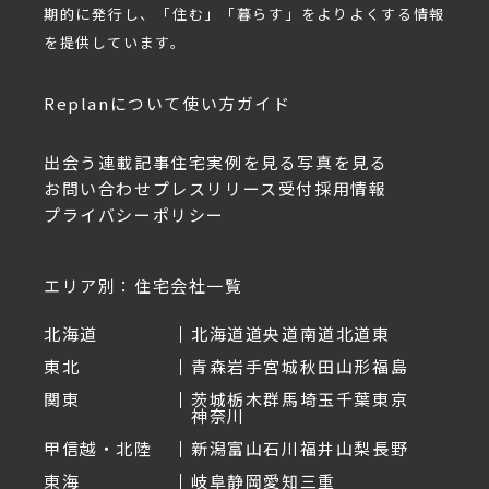
期的に発行し、「住む」「暮らす」をよりよくする情報
を提供しています。
Replanについて
使い方ガイド
出会う
連載記事
住宅実例を見る
写真を見る
お問い合わせ
プレスリリース受付
採用情報
プライバシーポリシー
エリア別：住宅会社一覧
北海道
北海道
道央
道南
道北
道東
東北
青森
岩手
宮城
秋田
山形
福島
関東
茨城
栃木
群馬
埼玉
千葉
東京
神奈川
甲信越・北陸
新潟
富山
石川
福井
山梨
長野
東海
岐阜
静岡
愛知
三重