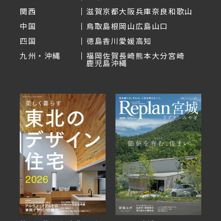
関西
滋賀
京都
大阪
兵庫
奈良
和歌山
中国
鳥取
島根
岡山
広島
山口
四国
徳島
香川
愛媛
高知
九州・沖縄
福岡
佐賀
長崎
熊本
大分
宮崎
鹿児島
沖縄