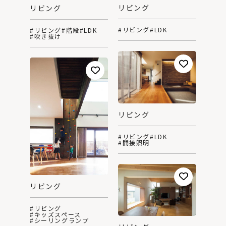
リビング
リビング
#リビング
#LDK
#リビング
#階段
#LDK
#吹き抜け
リビング
#リビング
#LDK
#間接照明
リビング
#リビング
#キッズスペース
#シーリングランプ