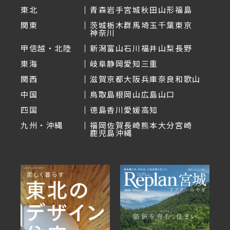
東北
青森
岩手
宮城
秋田
山形
福島
関東
茨城
栃木
群馬
埼玉
千葉
東京
神奈川
甲信越・北陸
新潟
富山
石川
福井
山梨
長野
東海
岐阜
静岡
愛知
三重
関西
滋賀
京都
大阪
兵庫
奈良
和歌山
中国
鳥取
島根
岡山
広島
山口
四国
徳島
香川
愛媛
高知
九州・沖縄
福岡
佐賀
長崎
熊本
大分
宮崎
鹿児島
沖縄