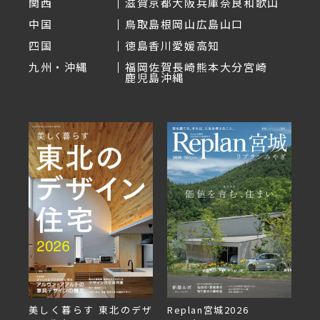
関西
滋賀
京都
大阪
兵庫
奈良
和歌山
中国
鳥取
島根
岡山
広島
山口
四国
徳島
香川
愛媛
高知
九州・沖縄
福岡
佐賀
長崎
熊本
大分
宮崎
鹿児島
沖縄
美しく暮らす 東北のデザ
Replan宮城2026
Re