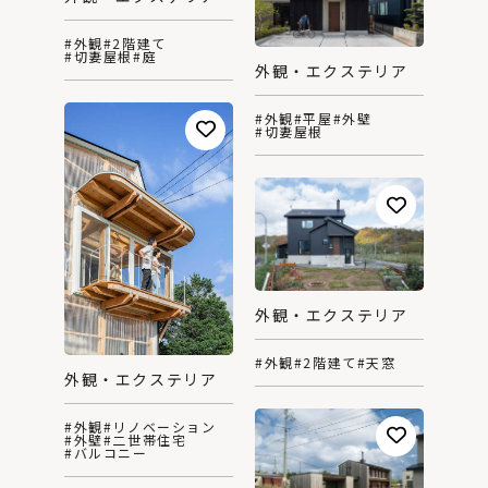
#外観
#2階建て
#切妻屋根
#庭
外観・エクステリア
#外観
#平屋
#外壁
#切妻屋根
外観・エクステリア
#外観
#2階建て
#天窓
外観・エクステリア
#外観
#リノベーション
#外壁
#二世帯住宅
#バルコニー