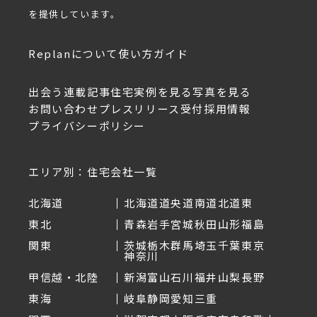
を提供しています。
Replanについて
使い方ガイド
出会う
連載記事
住宅実例を見る
写真を見る
お問い合わせ
プレスリリース受付
採用情報
プライバシーポリシー
エリア別：住宅会社一覧
北海道
北海道
道央
道南
道北
道東
東北
青森
岩手
宮城
秋田
山形
福島
関東
茨城
栃木
群馬
埼玉
千葉
東京
神奈川
甲信越・北陸
新潟
富山
石川
福井
山梨
長野
東海
岐阜
静岡
愛知
三重