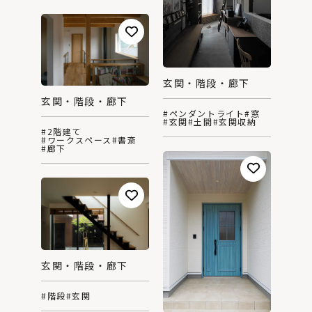
玄関・階段・廊下
玄関・階段・廊下
#ペンダントライト
#窓
#玄関
#土間
#玄関収納
#2階建て
#ワークスペース
#書斎
#廊下
玄関・階段・廊下
#階段
#玄関