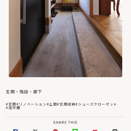
玄関・階段・廊下
#玄関
#リノベーション
#土間
#玄関収納
#シューズクローゼット
#造作棚
SHARE THIS