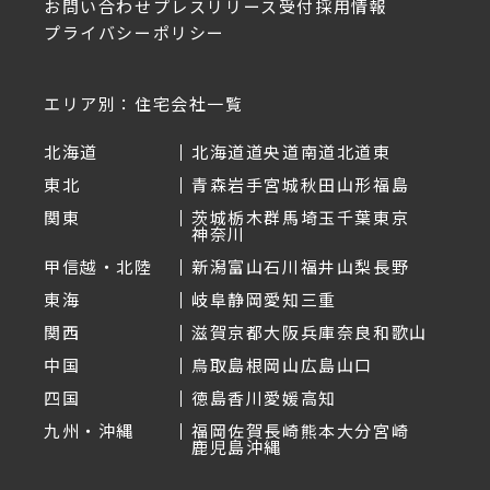
お問い合わせ
プレスリリース受付
採用情報
プライバシーポリシー
エリア別：住宅会社一覧
北海道
北海道
道央
道南
道北
道東
東北
青森
岩手
宮城
秋田
山形
福島
関東
茨城
栃木
群馬
埼玉
千葉
東京
神奈川
甲信越・北陸
新潟
富山
石川
福井
山梨
長野
東海
岐阜
静岡
愛知
三重
関西
滋賀
京都
大阪
兵庫
奈良
和歌山
中国
鳥取
島根
岡山
広島
山口
四国
徳島
香川
愛媛
高知
九州・沖縄
福岡
佐賀
長崎
熊本
大分
宮崎
鹿児島
沖縄