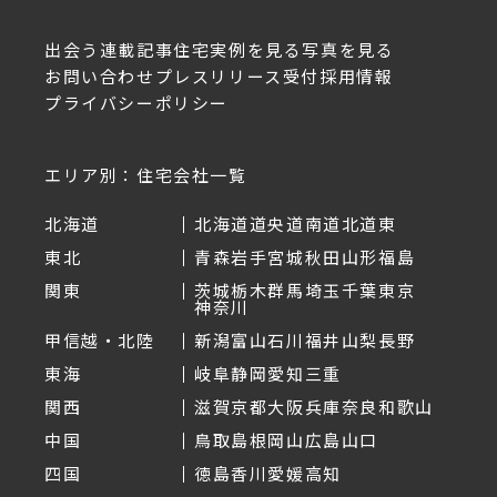
出会う
連載記事
住宅実例を見る
写真を見る
お問い合わせ
プレスリリース受付
採用情報
プライバシーポリシー
エリア別：住宅会社一覧
北海道
北海道
道央
道南
道北
道東
東北
青森
岩手
宮城
秋田
山形
福島
関東
茨城
栃木
群馬
埼玉
千葉
東京
神奈川
甲信越・北陸
新潟
富山
石川
福井
山梨
長野
東海
岐阜
静岡
愛知
三重
関西
滋賀
京都
大阪
兵庫
奈良
和歌山
中国
鳥取
島根
岡山
広島
山口
四国
徳島
香川
愛媛
高知