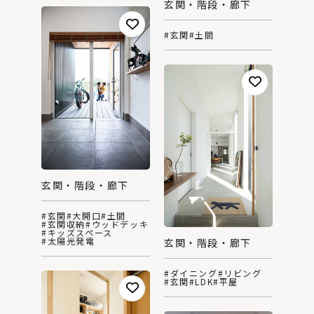
玄関・階段・廊下
#玄関
#土間
玄関・階段・廊下
#玄関
#大開口
#土間
#玄関収納
#ウッドデッキ
#キッズスペース
#太陽光発電
玄関・階段・廊下
#ダイニング
#リビング
#玄関
#LDK
#平屋