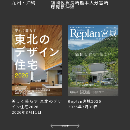
九州・沖縄
福岡
佐賀
長崎
熊本
大分
宮崎
鹿児島
沖縄
美しく暮らす 東北のデザ
Replan宮城2026
Re
イン住宅2026
2026年7月30日
2
2026年3月11日