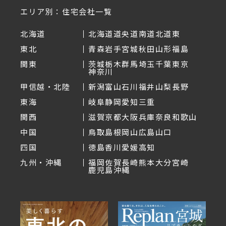
エリア別：住宅会社一覧
北海道
北海道
道央
道南
道北
道東
東北
青森
岩手
宮城
秋田
山形
福島
関東
茨城
栃木
群馬
埼玉
千葉
東京
神奈川
甲信越・北陸
新潟
富山
石川
福井
山梨
長野
東海
岐阜
静岡
愛知
三重
関西
滋賀
京都
大阪
兵庫
奈良
和歌山
中国
鳥取
島根
岡山
広島
山口
四国
徳島
香川
愛媛
高知
九州・沖縄
福岡
佐賀
長崎
熊本
大分
宮崎
鹿児島
沖縄