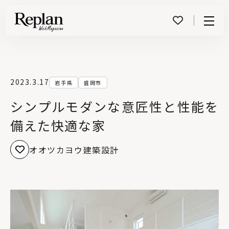
Menu
2023.3.17
岩手県
盛岡市
シンプルモダンな意匠性と性能を
備えた快適な家
オオツカヨウ建築設計