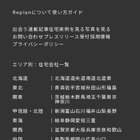
Replanについて
使い方ガイド
出会う
連載記事
住宅実例を見る
写真を見る
お問い合わせ
プレスリリース受付
採用情報
プライバシーポリシー
エリア別：住宅会社一覧
北海道
北海道
道央
道南
道北
道東
東北
青森
岩手
宮城
秋田
山形
福島
関東
茨城
栃木
群馬
埼玉
千葉
東京
神奈川
甲信越・北陸
新潟
富山
石川
福井
山梨
長野
東海
岐阜
静岡
愛知
三重
関西
滋賀
京都
大阪
兵庫
奈良
和歌山
中国
鳥取
島根
岡山
広島
山口