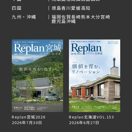
四国
徳島
香川
愛媛
高知
九州・沖縄
福岡
佐賀
長崎
熊本
大分
宮崎
鹿児島
沖縄
デザ
Replan宮城2026
Replan北海道VOL.153
2026年7月30日
2026年6月27日