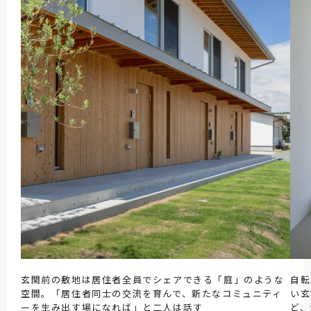
玄関前の敷地は居住者全員でシェアできる「庭」のような
自転
空間。「居住者同士の交流を育んで、新たなコミュニティ
い玄
ーを生み出す場になれば」と二人は話す
ど、