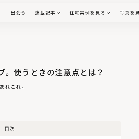
出会う
連載記事
住宅実例を見る
写真を
リノベーションで生まれ変わった、造作が映える住まい
ダイニングテーブル
(258)
キッチン収納
大開口
対面式キッチン
キッチンカウンター
この会社、ここがすごい！
INTERIOR&LIF
こだわりモデルハウス大公
ブ。使うときの注意点とは？
No.4
壁・天井を照らす
、あれこれ。
「間接照明」とは？
リビングや寝室、ト
イレにも
No.5
コンクリートの丸い
くぼみの正体と、Pコ
ン穴（セパ穴）を使
目次
ったフックのご紹
介！
No.6