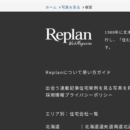
ホーム
写真を見る
個室
1988年に
行し、「住
す。
Replanについて
使い方ガイド
出会う
連載記事
住宅実例を見る
写真を
採用情報
プライバシーポリシー
東北のデザ
Replan宮城2026
Replan北海道VOL.153
2026年7月30日
2026年6月27日
日
エリア別：住宅会社一覧
北海道
北海道
道央
道南
道北