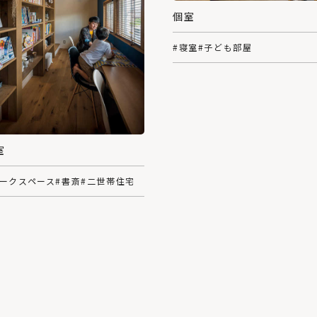
個室
#寝室
#子ども部屋
室
ワークスペース
#書斎
#二世帯住宅