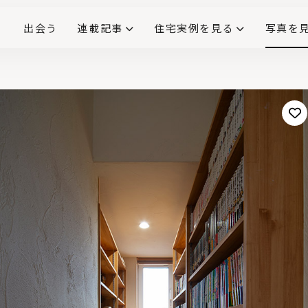
出会う
連載記事
住宅実例を見る
写真を
リノベーションで生まれ変わった、造作が映える住まい
ダイニングテーブル
(258)
キッチン収納
大開口
対面式キッチン
キッチンカウンター
この会社、ここがすごい！
INTERIOR&LIF
こだわりモデルハウス大公