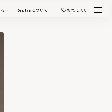
見る
Replanについて
お気に入り
Menu
E -インテリアと暮らす-
開！
鎌田紀彦のQ1.0住宅デザイン論
前真之のいごこちの科学