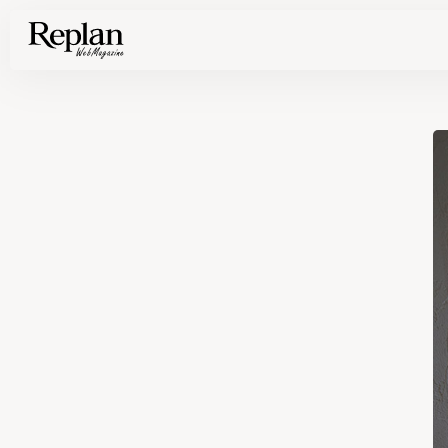
家づくりの基礎知識や空間づくりのコツなど、暮らしに役立つ情報を発信中！
住まいと暮らしの実例を写真と記事で丁寧にわかりやすくご紹介します
部位別の実例写真から、自分らしい住まいのアイデアや好み見つけてみませんか。
Find your house photos