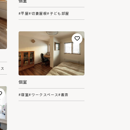
個室
#平屋
#切妻屋根
#子ども部屋
ース
個室
#寝室
#ワークスペース
#書斎