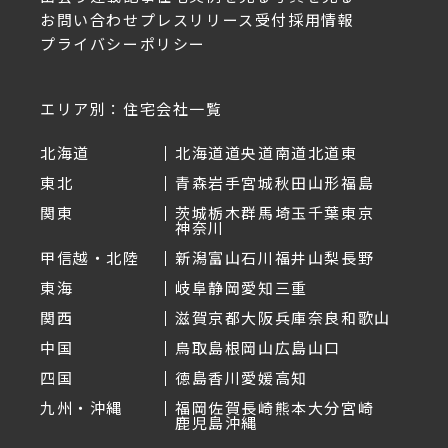
お問い合わせ
プレスリリース受付
採用情報
プライバシーポリシー
エリア別：住宅会社一覧
北海道
北海道
道央
道南
道北
道東
東北
青森
岩手
宮城
秋田
山形
福島
関東
茨城
栃木
群馬
埼玉
千葉
東京
神奈川
甲信越・北陸
新潟
富山
石川
福井
山梨
長野
東海
岐阜
静岡
愛知
三重
関西
滋賀
京都
大阪
兵庫
奈良
和歌山
中国
鳥取
島根
岡山
広島
山口
四国
徳島
香川
愛媛
高知
九州・沖縄
福岡
佐賀
長崎
熊本
大分
宮崎
鹿児島
沖縄