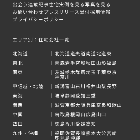
出会う
連載記事
住宅実例を見る
写真を見る
お問い合わせ
プレスリリース受付
採用情報
プライバシーポリシー
エリア別：住宅会社一覧
北海道
北海道
道央
道南
道北
道東
東北
青森
岩手
宮城
秋田
山形
福島
関東
茨城
栃木
群馬
埼玉
千葉
東京
神奈川
甲信越・北陸
新潟
富山
石川
福井
山梨
長野
東海
岐阜
静岡
愛知
三重
関西
滋賀
京都
大阪
兵庫
奈良
和歌山
中国
鳥取
島根
岡山
広島
山口
四国
徳島
香川
愛媛
高知
九州・沖縄
福岡
佐賀
長崎
熊本
大分
宮崎
鹿児島
沖縄