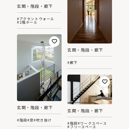
玄関・階段・廊下
#アクセントウォール
#2階ホール
玄関・階段・廊下
#廊下
玄関・階段・廊下
玄関・階段・廊下
#階段
#窓
#吹き抜け
#階段
#ワークスペース
#フリースペース