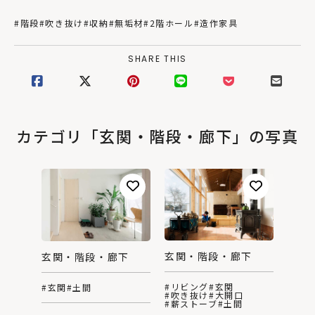
#階段
#吹き抜け
#収納
#無垢材
#2階ホール
#造作家具
SHARE THIS
カテゴリ「玄関・階段・廊下」の写真
玄関・階段・廊下
玄関・階段・廊下
#リビング
#玄関
#玄関
#土間
#吹き抜け
#大開口
#薪ストーブ
#土間