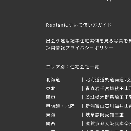
Replanについて
使い方ガイド
出会う
連載記事
住宅実例を見る
写真を
採用情報
プライバシーポリシー
OL.152
美しく暮らす 東北のデザ
Replan宮城2026
イン住宅2026
2026年7月30日
2026年3月11日
エリア別：住宅会社一覧
北海道
北海道
道央
道南
道北
東北
青森
岩手
宮城
秋田
山
関東
茨城
栃木
群馬
埼玉
千
甲信越・北陸
新潟
富山
石川
福井
山
東海
岐阜
静岡
愛知
三重
関西
滋賀
京都
大阪
兵庫
奈