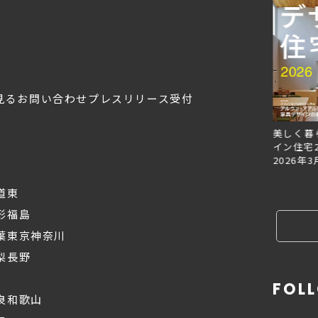
見る
お問い合わせ
プレスリリース受付
Replan北海道VOL.153
Replan北海道VOL.152
美しく暮
2026年6月27日
2026年3月28日
イン住宅2
2026年3
道東
形
福島
葉
東京
神奈川
梨
長野
FOL
良
和歌山