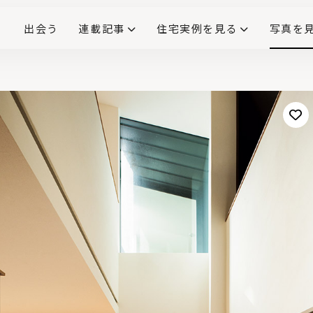
出会う
連載記事
住宅実例を見る
写真を
リノベーションで生まれ変わった、造作が映える住まい
ダイニングテーブル
(258)
キッチン収納
大開口
対面式キッチン
キッチンカウンター
この会社、ここがすごい！
INTERIOR&LIF
こだわりモデルハウス大公