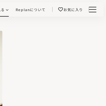
見る
Replanについて
お気に入り
Menu
E -インテリアと暮らす-
開！
鎌田紀彦のQ1.0住宅デザイン論
前真之のいごこちの科学