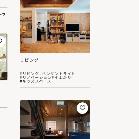
ーブ
リビング
#リビング
#ペンダントライト
#リノベーション
#小上がり
#キッズスペース