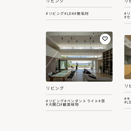
リ
リビング
#
#リビング
#LDK
#無垢材
#
リ
リビング
#
#リビング
#ペンダントライト
#窓
#L
#大開口
#観葉植物