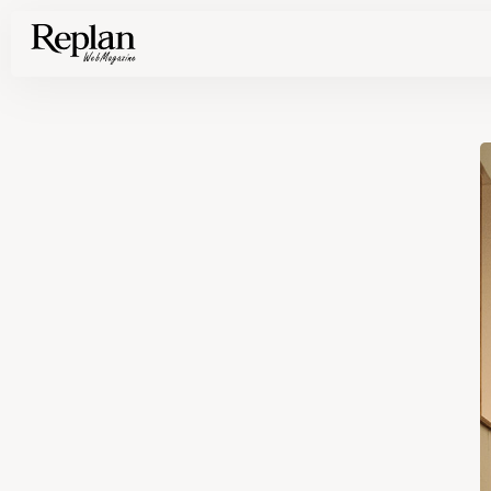
家づくりの基礎知識や空間づくりのコツなど、暮らしに役立つ情報を発信中！
住まいと暮らしの実例を写真と記事で丁寧にわかりやすくご紹介します
部位別の実例写真から、自分らしい住まいのアイデアや好み見つけてみませんか。
Find your house photos