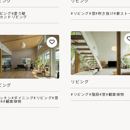
ビング
リビング
リビング
#塗り壁
#リビング
#窓
#吹き抜け
#薪スト
セカンドリビング
リビング
ビング
#リビング
#階段
#窓
#観葉植物
キッチン
#ダイニング
#リビング
#窓
DK
#観葉植物