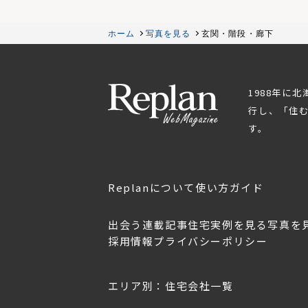
ホーム
写真を見る
玄関・階段・廊下
1988年に
行し、「住
す。
Replanについて
使い方ガイド
出会う
連載記事
住宅実例を見る
写真を
採用情報
プライバシーポリシー
OL.152
美しく暮らす 東北のデザ
Replan宮城2026
イン住宅2026
2026年7月30日
2026年3月11日
エリア別：住宅会社一覧