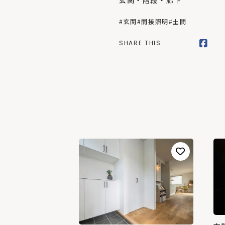
玄関・階段・廊下
#玄関
#間接照明
#土間
SHARE THIS