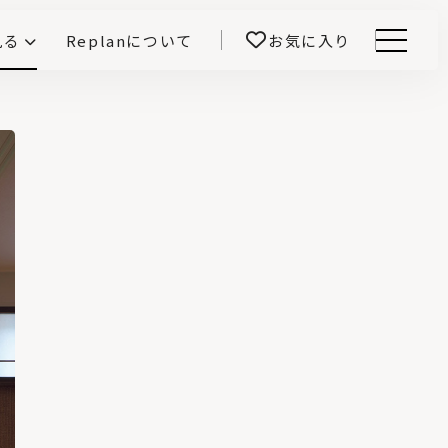
見る
Replanについて
お気に入り
Menu
E -インテリアと暮らす-
開！
鎌田紀彦のQ1.0住宅デザイン論
前真之のいごこちの科学