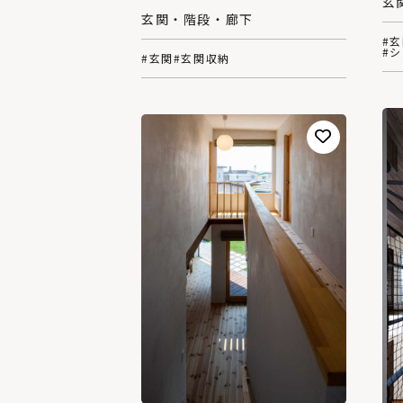
玄
玄関・階段・廊下
#
#
#玄関
#玄関収納