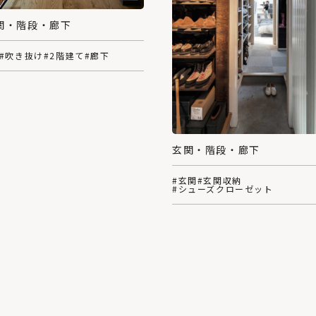
関・階段・廊下
#吹き抜け
#2階建て
#廊下
玄関・階段・廊下
#玄関
#玄関収納
#シューズクローゼット