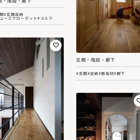
関・階段・廊下
玄関
#玄関収納
シューズクローゼット
#コルク
玄関・階段・廊下
#玄関
#収納
#無垢材
#廊下