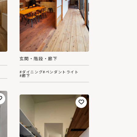
玄関・階段・廊下
#ダイニング
#ペンダントライト
#廊下