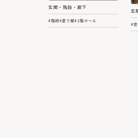
玄関・階段・廊下
玄
#階段
#塗り壁
#2階ホール
#窓