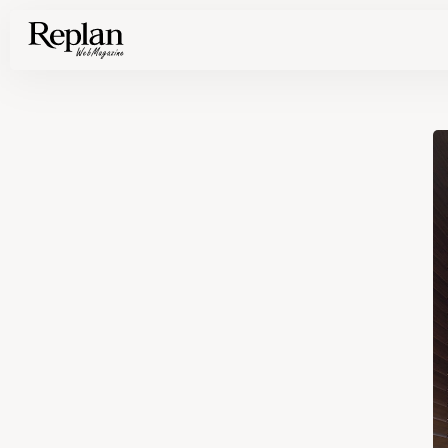
家づくりの基礎知識や空間づくりのコツなど、暮らしに役立つ情報を発信中！
住まいと暮らしの実例を写真と記事で丁寧にわかりやすくご紹介します
部位別の実例写真から、自分らしい住まいのアイデアや好み見つけてみませんか。
Find your house photos