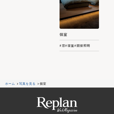
個室
#窓
#寝室
#間接照明
ホーム
写真を見る
個室