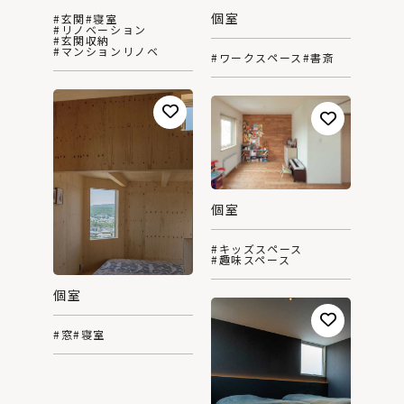
個室
#玄関
#寝室
#リノベーション
#玄関収納
#マンションリノベ
#ワークスペース
#書斎
個室
#キッズスペース
#趣味スペース
個室
#窓
#寝室