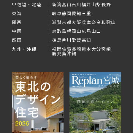
甲信越・北陸
新潟
富山
石川
福井
山梨
長野
東海
岐阜
静岡
愛知
三重
関西
滋賀
京都
大阪
兵庫
奈良
和歌山
中国
鳥取
島根
岡山
広島
山口
四国
徳島
香川
愛媛
高知
九州・沖縄
福岡
佐賀
長崎
熊本
大分
宮崎
鹿児島
沖縄