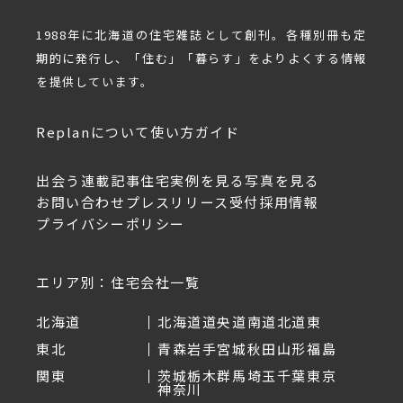
1988年に北海道の住宅雑誌として創刊。各種別冊も定
期的に発行し、「住む」「暮らす」をよりよくする情報
を提供しています。
Replanについて
使い方ガイド
出会う
連載記事
住宅実例を見る
写真を見る
お問い合わせ
プレスリリース受付
採用情報
プライバシーポリシー
エリア別：住宅会社一覧
北海道
北海道
道央
道南
道北
道東
東北
青森
岩手
宮城
秋田
山形
福島
関東
茨城
栃木
群馬
埼玉
千葉
東京
神奈川