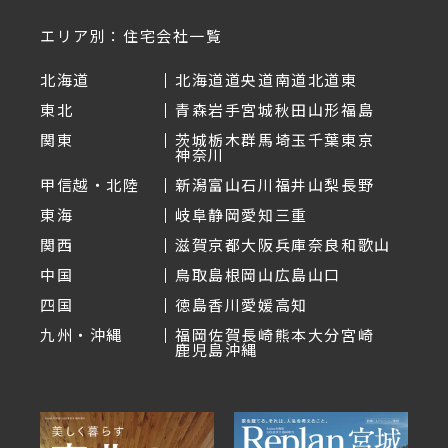
エリア別：住宅会社一覧
北海道
北海道
道央
道南
道北
道東
東北
青森
岩手
宮城
秋田
山形
福島
関東
茨城
栃木
群馬
埼玉
千葉
東京
神奈川
甲信越・北陸
新潟
富山
石川
福井
山梨
長野
東海
岐阜
静岡
愛知
三重
関西
滋賀
京都
大阪
兵庫
奈良
和歌山
中国
鳥取
島根
岡山
広島
山口
四国
徳島
香川
愛媛
高知
九州・沖縄
福岡
佐賀
長崎
熊本
大分
宮崎
鹿児島
沖縄