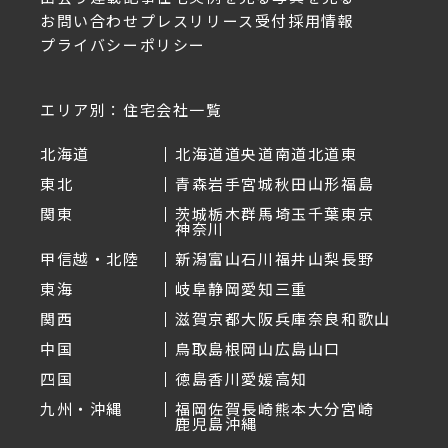
お問い合わせ
プレスリリース受付
採用情報
プライバシーポリシー
エリア別：住宅会社一覧
北海道
北海道
道央
道南
道北
道東
東北
青森
岩手
宮城
秋田
山形
福島
関東
茨城
栃木
群馬
埼玉
千葉
東京
神奈川
甲信越・北陸
新潟
富山
石川
福井
山梨
長野
東海
岐阜
静岡
愛知
三重
関西
滋賀
京都
大阪
兵庫
奈良
和歌山
中国
鳥取
島根
岡山
広島
山口
四国
徳島
香川
愛媛
高知
九州・沖縄
福岡
佐賀
長崎
熊本
大分
宮崎
鹿児島
沖縄