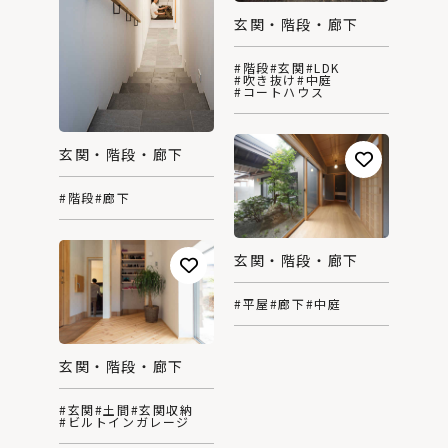
玄関・階段・廊下
#階段
#玄関
#LDK
#吹き抜け
#中庭
#コートハウス
玄関・階段・廊下
#階段
#廊下
玄関・階段・廊下
#平屋
#廊下
#中庭
玄関・階段・廊下
#玄関
#土間
#玄関収納
#ビルトインガレージ