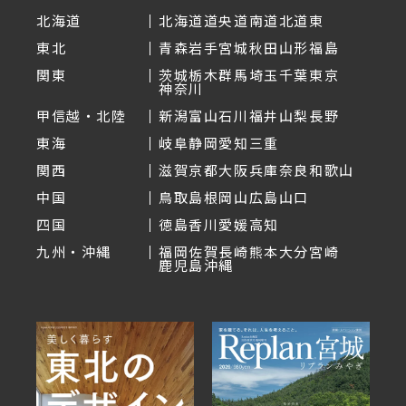
北海道
北海道
道央
道南
道北
道東
東北
青森
岩手
宮城
秋田
山形
福島
関東
茨城
栃木
群馬
埼玉
千葉
東京
神奈川
甲信越・北陸
新潟
富山
石川
福井
山梨
長野
東海
岐阜
静岡
愛知
三重
関西
滋賀
京都
大阪
兵庫
奈良
和歌山
中国
鳥取
島根
岡山
広島
山口
四国
徳島
香川
愛媛
高知
九州・沖縄
福岡
佐賀
長崎
熊本
大分
宮崎
鹿児島
沖縄