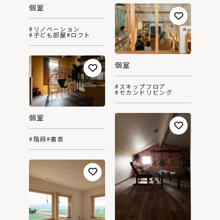
個室
#リノベーション
#子ども部屋
#ロフト
個室
#スキップフロア
#セカンドリビング
個室
#階段
#書斎