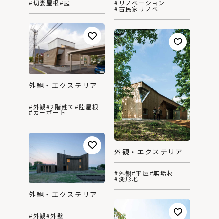
#リノベーション
#切妻屋根
#庭
#古民家リノベ
外観・エクステリア
#外観
#2階建て
#陸屋根
#カーポート
外観・エクステリア
#外観
#平屋
#無垢材
#変形地
外観・エクステリア
#外観
#外壁