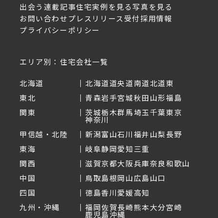
出会う
連載記事
住宅実例を見る
写真を見る
お問い合わせ
プレスリリース受付
採用情報
プライバシーポリシー
エリア別：住宅会社一覧
北海道
北海道
道央
道南
道北
道東
東北
青森
岩手
宮城
秋田
山形
福島
関東
茨城
栃木
群馬
埼玉
千葉
東京
神奈川
甲信越・北陸
新潟
富山
石川
福井
山梨
長野
東海
岐阜
静岡
愛知
三重
関西
滋賀
京都
大阪
兵庫
奈良
和歌山
中国
鳥取
島根
岡山
広島
山口
四国
徳島
香川
愛媛
高知
九州・沖縄
福岡
佐賀
長崎
熊本
大分
宮崎
鹿児島
沖縄