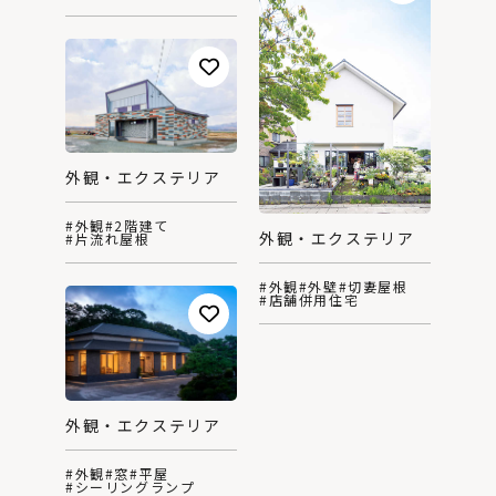
外観・エクステリア
#外観
#2階建て
外観・エクステリア
#片流れ屋根
#外観
#外壁
#切妻屋根
#店舗併用住宅
外観・エクステリア
#外観
#窓
#平屋
#シーリングランプ