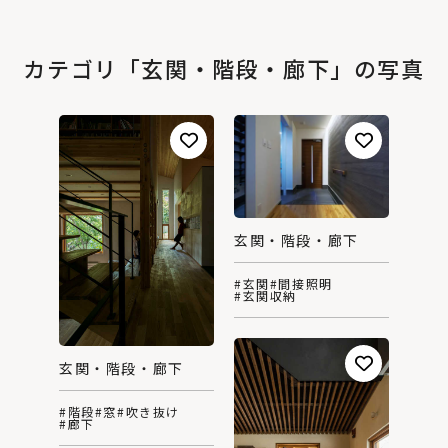
カテゴリ「玄関・階段・廊下」の写真
玄関・階段・廊下
#玄関
#間接照明
#玄関収納
玄関・階段・廊下
#階段
#窓
#吹き抜け
#廊下