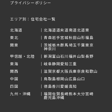
プライバシーポリシー
エリア別：住宅会社一覧
北海道
北海道
道央
道南
道北
道東
東北
青森
岩手
宮城
秋田
山形
福島
関東
茨城
栃木
群馬
埼玉
千葉
東京
神奈川
甲信越・北陸
新潟
富山
石川
福井
山梨
長野
東海
岐阜
静岡
愛知
三重
関西
滋賀
京都
大阪
兵庫
奈良
和歌山
中国
鳥取
島根
岡山
広島
山口
四国
徳島
香川
愛媛
高知
九州・沖縄
福岡
佐賀
長崎
熊本
大分
宮崎
鹿児島
沖縄