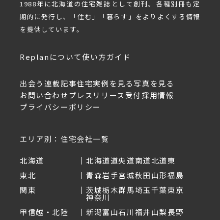
1988年に北海道の住宅雑誌として創刊。各種別冊も定
期的に発行し、「住む」「暮らす」をよりよくする情報
を提供しています。
Replanについて
使い方ガイド
出会う
連載記事
住宅実例を見る
写真を見る
お問い合わせ
プレスリリース受付
採用情報
プライバシーポリシー
エリア別：住宅会社一覧
北海道
北海道
道央
道南
道北
道東
東北
青森
岩手
宮城
秋田
山形
福島
関東
茨城
栃木
群馬
埼玉
千葉
東京
神奈川
甲信越・北陸
新潟
富山
石川
福井
山梨
長野