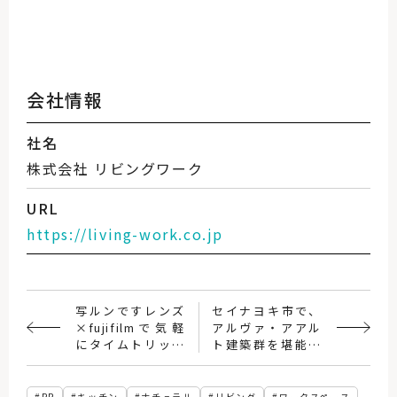
会社情報
社名
株式会社 リビングワーク
URL
https://living-work.co.jp
写ルンですレンズ
セイナヨキ市で、
×fujifilmで気軽
アルヴァ・アアル
にタイムトリップ
ト建築群を堪能す
♪
る。
PR
キッチン
ナチュラル
リビング
ワークスペース