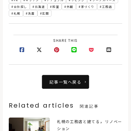
会社探し
北海道
和室
外観
家づくり
工務店
札幌
洗面
玄関
SHARE THIS
記事一覧へ戻る
Related articles
関連記事
，
札幌の工務店と建てる
リノベー
ション