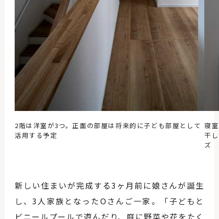
2階は洋室が3つ。正面の部屋は将来的に子ども部屋として
寝室
活用する予定
干し
ズ
新しい住まいが完成する3ヶ月前に娘さんが誕生
し、3人家族となったOさんご一家。「子どもと
ビニールプールで遊んだり、庭に野菜や花をたく