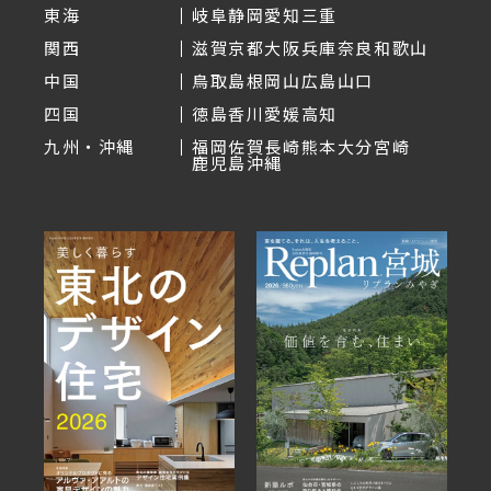
東海
岐阜
静岡
愛知
三重
関西
滋賀
京都
大阪
兵庫
奈良
和歌山
中国
鳥取
島根
岡山
広島
山口
四国
徳島
香川
愛媛
高知
九州・沖縄
福岡
佐賀
長崎
熊本
大分
宮崎
鹿児島
沖縄