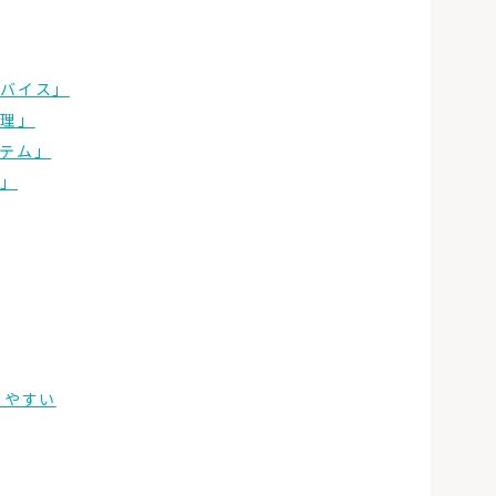
「犬と暮らす家」の
間取りやアイデア。6
つの住宅実例から学
ぶ！
デバイス」
管理」
テム」
グ」
北海道の暖房選びの
正解は？熱源や暖房
方式を知って寒い冬を
乗り切ろう
しやすい
「犬と暮らす家」の
間取りやアイデア。6
つの住宅実例から学
ぶ！