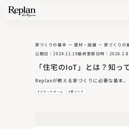
家づくりの基礎知識や空間づくりのコツなど、暮らしに役立つ情報を発信中！
住まいと暮らしの実例を写真と記事で丁寧にわかりやすくご紹介します
部位別の実例写真から、自分らしい住まいのアイデアや好み見つけてみませんか。
Find your house photos
家づくりの基本
建材・設備
家づくりの
公開日：2024.11.19
最終更新日時：2026.2.8
「住宅のIoT」とは？知っ
Replanが教える家づくりに必要な基本
スマートホーム
家づくり