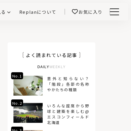
見る
Replanについて
お気に入り
Menu
E -インテリアと暮らす-
開！
鎌田紀彦のQ1.0住宅デザイン論
前真之のいごこちの科学
よく読まれている記事
DAILY
WEEKLY
No.1
No.4
意外と知らない？
「階段」各部の名称
やかたちの種類
No.2
No.5
いろんな座席から野
球と建築を楽しむ@
エスコンフィールド
北海道
No.3
No.6