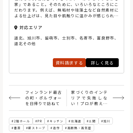
家」であること。そのために、いろいろなところにこ
だわります。例えば、無垢材や珪藻土など自然素材に
よる仕上げは、見た目や肌触りに温かみが感じられ、
くつろげます。また、家族の気配が感じられる間仕切
りの少ない家も、安心感が増し、くつろげます。照
対応エリア
明、収納、空気の流れ……どんなものにもひとつ手を
道北、旭川市、留萌市、士別市、名寄市、富良野市、
加え、薪ストーブを主暖房に取り入れた快適に使いや
道北その他
すく心地よい住まいづくりを進めたいと考えていま
す。
資料請求する
詳しく見る
フィンランド最古
家づくりのインテ
の町・ポルヴォー
リアで失敗しな
を日帰りで訪ねて
い！プロが教える
コーディネートの
ポイント
2階ホール
PR
キッチン
北海道
土間
旭川
書斎
薪ストーブ
造作
高断熱・高気密