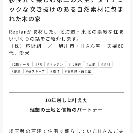
ックな吹き抜けのある自然素材に包ま
れた木の家
Replanが取材した、北海道・東北の素敵な住ま
いづくりの話をご紹介します。
（株）芦野組 ／ 旭川市・Hさん宅 夫婦60
代、愛犬
2階ホール
PR
キッチン
北海道
土間
旭川
書斎
薪ストーブ
造作
高断熱・高気密
10年越しに叶えた
理想の土地と信頼のパートナー
埼玉県の戸建て住宅で暮らしていたHさんご夫