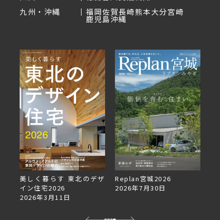
九州・沖縄
福岡
佐賀
長崎
熊本
大分
宮崎
鹿児島
沖縄
デザ
Replan宮城2026
Replan北海道VOL.153
2026年7月30日
2026年6月27日