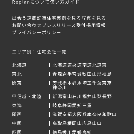
Replanについて
使い方ガイド
出会う
連載記事
住宅実例を見る
写真を見る
お問い合わせ
プレスリリース受付
採用情報
プライバシーポリシー
エリア別：住宅会社一覧
北海道
北海道
道央
道南
道北
道東
東北
青森
岩手
宮城
秋田
山形
福島
関東
茨城
栃木
群馬
埼玉
千葉
東京
神奈川
甲信越・北陸
新潟
富山
石川
福井
山梨
長野
東海
岐阜
静岡
愛知
三重
関西
滋賀
京都
大阪
兵庫
奈良
和歌山
中国
鳥取
島根
岡山
広島
山口
四国
徳島
香川
愛媛
高知