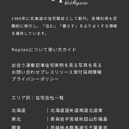
1988年に北海道の住宅雑誌として創刊。各種別冊も定
期的に発行し、「住む」「暮らす」をよりよくする情報
を提供しています。
Replanについて
使い方ガイド
出会う
連載記事
住宅実例を見る
写真を見る
お問い合わせ
プレスリリース受付
採用情報
プライバシーポリシー
エリア別：住宅会社一覧
北海道
北海道
道央
道南
道北
道東
東北
青森
岩手
宮城
秋田
山形
福島
関東
茨城
栃木
群馬
埼玉
千葉
東京