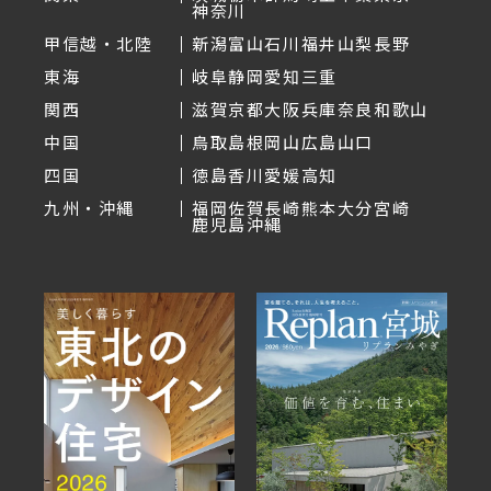
神奈川
甲信越・北陸
新潟
富山
石川
福井
山梨
長野
東海
岐阜
静岡
愛知
三重
関西
滋賀
京都
大阪
兵庫
奈良
和歌山
中国
鳥取
島根
岡山
広島
山口
四国
徳島
香川
愛媛
高知
九州・沖縄
福岡
佐賀
長崎
熊本
大分
宮崎
鹿児島
沖縄