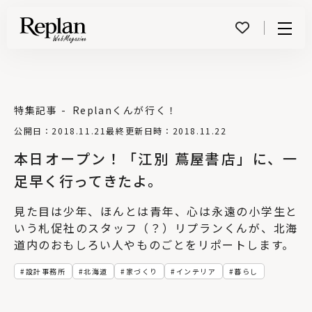
Menu
特集記事
Replanくんが行く！
公開日：2018.11.21
最終更新日時：2018.11.22
本日オープン！「江別 蔦屋書店」に、一
足早く行ってきたよ。
見た目は少年、ほんとは青年、心は永遠の小学生と
いう札促社のスタッフ（？）リプランくんが、北海
道内のおもしろい人やものごとをリポートします。
設計事務所
北海道
家づくり
インテリア
暮らし