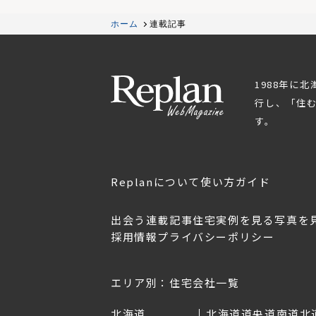
ホーム
連載記事
1988年に
行し、「住
す。
Replanについて
使い方ガイド
出会う
連載記事
住宅実例を見る
写真を
採用情報
プライバシーポリシー
OL.152
美しく暮らす 東北のデザ
Replan宮城2026
イン住宅2026
2026年7月30日
2026年3月11日
エリア別：住宅会社一覧
北海道
北海道
道央
道南
道北