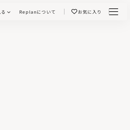
見る
Replanについて
お気に入り
Menu
E -インテリアと暮らす-
開！
鎌田紀彦のQ1.0住宅デザイン論
前真之のいごこちの科学