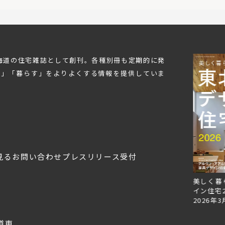
RC（コンクリート）造
ペンダントライト
土間
インダストリアル
函館
規格住宅・企画住宅
北から目線
ファミリークローゼット
自然素材
札幌市
関西
木造建築
パッシブ換気
非住宅
北海道の住宅雑誌として創刊。各種別冊も定期的に発
ビルトインガレージ
新築
リフォーム
住宅ローン
デンマーク
仙台
オホーツク
む」「暮らす」をよりよくする情報を提供していま
高性能住宅
福島県
小上がり
暖房
店舗併用住宅
飾り棚
古民家再生
造作棚
工務店経営
床
変形地
ペット
ロフト
中庭
コンクリートブロック造
後志
オフィス
東川町
イベント
日高
30坪以下
公共施設
アルヴァ・アアルト
複合施設
農村
代官山蔦屋書店
根室
見る
お問い合わせ
プレスリリース受付
バルコニー
銭湯
函館蔦屋書店
コミュニティー
民泊
宿泊施設
実家リノベ
Replan北海道VOL.153
Replan北海道VOL.152
美しく暮
お金の話
動線計画
ローカルディベロッパー
2026年6月27日
2026年3月28日
イン住宅2
住まい
セイナヨキ
読解力
農伯
2026年3
犬と暮らす
絶景
ホテル
LDK
テラス
Ⅱ型キッチン
小上がり和室
道東