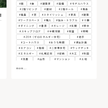
庭
食
建築家
設備
モデルハウス
2階リビング
建材
2階ホール
青森
開
福島
窓
スタイリッシュ
家具
建築
く
ワークスペース
職人
悩み・トラブル
十勝
ダイニング
書斎
ガレージ
玄関
移住
スキップフロア
全館空調
和室
照明
ZEH（ゼロエネルギー住宅）
岩手
コートハウス
おうち時間
資金計画
エアコン
階段
二世帯住宅
ウッドデッキ
エネルギー
札幌近郊
収納
大工
秋田
洗面
山形
マンション
土地
スペシャリスト
カフェ
エクステリア
more...
まちづくり
浴室
換気
子ども部屋
ランドリールーム・洗濯室
帯広
変形敷地
DIY
パッシブ
江別
フィンランド
胆振
寝室
建て替え
関東
動線
古民家
3階建て
ペレットストーブ
植物
スマートホーム
社長食堂
熱源
グリーン
サンルーム
トイレ
リプラン
テレワーク