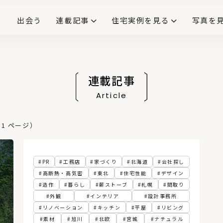
出会う
連載記事
住宅実例を見る
写真を
リノベーションで生まれ変わった、造作が映える住まい
ダイニングテーブル
(258)
キッチン収納
大開口
対面式キッチン
キッチンカウンター
この会社、ここがすごい！
INTERIOR&LIF
こだわりモデルハウス大公
連載記事
Article
1 ページ）
PR
工務店
家づくり
北海道
会社探し
高断熱・高気密
東北
住宅性能
デザイン
造作
暮らし
薪ストーブ
札幌
間取り
外観
インテリア
設計事務所
リノベーション
キッチン
平屋
リビング
素材
旭川
北欧
宮城
ナチュラル