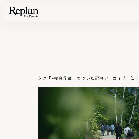
家づくりの基礎知識や空間づくりのコツなど、暮らしに役立つ情報を発信中！
住まいと暮らしの実例を写真と記事で丁寧にわかりやすくご紹介します
部位別の実例写真から、自分らしい住まいのアイデアや好み見つけてみませんか。
Find your house photos
タグ「#複合施設」のついた記事アーカイブ （1 / 