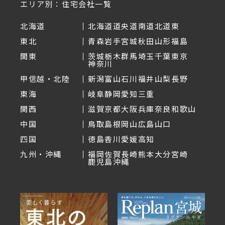
エリア別：住宅会社一覧
北海道
北海道
道央
道南
道北
道東
東北
青森
岩手
宮城
秋田
山形
福島
関東
茨城
栃木
群馬
埼玉
千葉
東京
神奈川
甲信越・北陸
新潟
富山
石川
福井
山梨
長野
東海
岐阜
静岡
愛知
三重
関西
滋賀
京都
大阪
兵庫
奈良
和歌山
中国
鳥取
島根
岡山
広島
山口
四国
徳島
香川
愛媛
高知
九州・沖縄
福岡
佐賀
長崎
熊本
大分
宮崎
鹿児島
沖縄