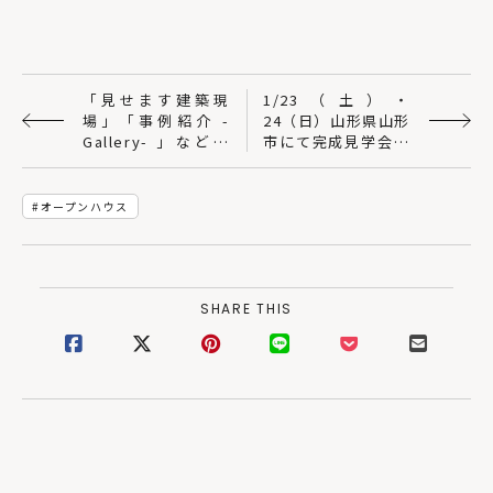
「見せます建築現
1/23（土）・
場」「事例紹介 -
24（日）山形県山形
Gallery- 」など更
市にて完成見学会開
新！｜SUDOホーム
催 ※予約制 ｜ 建築
工房ORKS
オープンハウス
SHARE THIS