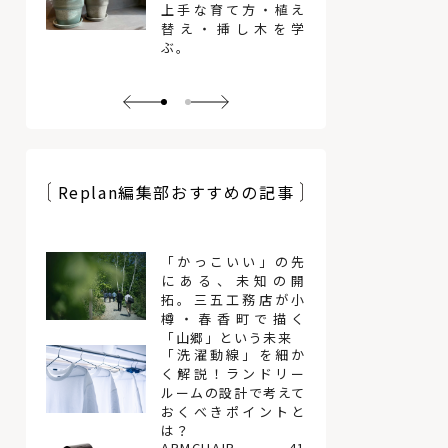
上手な育て方・植え
替え・挿し木を学
ぶ。
Replan編集部おすすめの記事
「かっこいい」の先
にある、未知の開
拓。三五工務店が小
樽・春香町で描く
「山郷」という未来
「洗濯動線」を細か
く解説！ランドリー
ルームの設計で考えて
おくべきポイントと
は？
ARMCHAIR 41