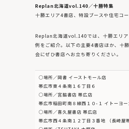
Replan北海道vol.140／十勝特集
十勝エリア4書店、特設ブースや住宅コ
Replan北海道vol.140では、十
例をご紹介。以下の主要4書店ほか、十
会にぜひ書店へお立ち寄りください。
○場所／岡書 イーストモール店
帯広市東４条南１６丁目６
○場所／宮脇書店 帯広店
帯広市稲田町南８線西１０-１ イトーヨ
○場所／喜久屋書店 帯広店
帯広市西４条南１２丁目３番地 （長崎屋帯