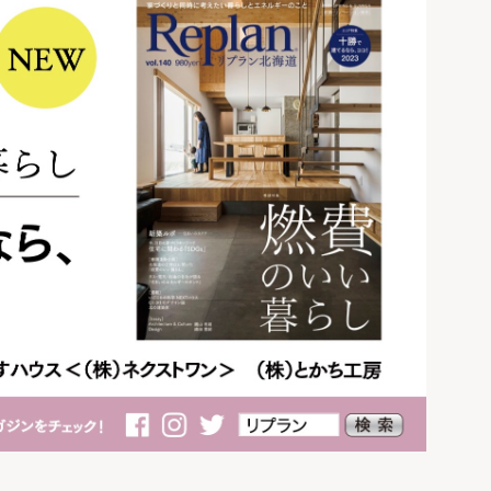
つの住宅実例から学
ぶ！
北海道の暖房選びの
正解は？熱源や暖房
方式を知って寒い冬を
乗り切ろう
「犬と暮らす家」の
間取りやアイデア。6
つの住宅実例から学
ぶ！