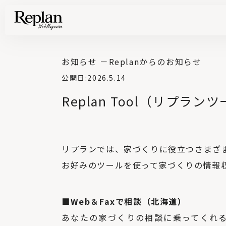
家づくりの基礎知識や空間づくりのコツなど、暮らしに役立つ情報を発信中！
住まいと暮らしの実例を写真と記事で丁寧にわかりやすくご紹介します
部位別の実例写真から、自分らしい住まいのアイデアや好み見つけてみませんか。
Find your house photos
お知らせ －
Replanからのお知らせ
公開日:
2026.5.14
Replan Tool（リプラ
リプランでは、家づくりに役立つさまざ
お好みのツールを使って家づくりの情報
■Web＆Faxで相談（北海道）
あなたの家づくりの相談に乗ってくれ