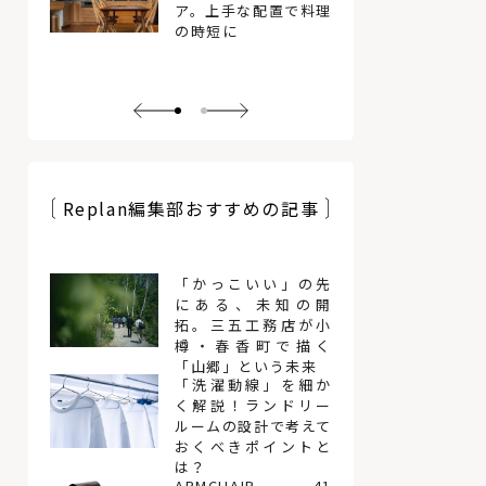
ア。上手な配置で料理
の時短に
Replan編集部おすすめの記事
「かっこいい」の先
にある、未知の開
拓。三五工務店が小
樽・春香町で描く
「山郷」という未来
「洗濯動線」を細か
く解説！ランドリー
ルームの設計で考えて
おくべきポイントと
は？
ARMCHAIR 41