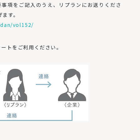
スの上手な育て方を
要事項をご記入のうえ、リプランにお送りくださ
学ぶ
げます。
odan/vol152/
シートをご利用ください。
北海道の暖房選びの
正解は？熱源や暖房
方式を知って寒い冬を
乗り切ろう
「犬と暮らす家」の
間取りやアイデア。6
つの住宅実例から学
ぶ！