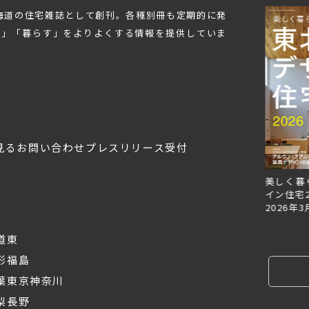
北海道の住宅雑誌として創刊。各種別冊も定期的に発
む」「暮らす」をよりよくする情報を提供していま
見る
お問い合わせ
プレスリリース受付
Replan北海道VOL.153
Replan北海道VOL.152
美しく暮
2026年6月27日
2026年3月28日
イン住宅2
2026年3
道東
形
福島
葉
東京
神奈川
梨
長野