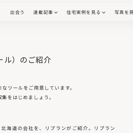
出会う
連載記事
住宅実例を見る
写真を
リノベーションで生まれ変わった、造作が映える住まい
ダイニングテーブル
(258)
キッチン収納
大開口
対面式キッチン
キッチンカウンター
この会社、ここがすごい！
INTERIOR&LIF
こだわりモデルハウス大公
ンツール）のご紹介
No.4
コンクリートの丸い
くぼみの正体と、Pコ
ン穴（セパ穴）を使
ったフックのご紹
まなツールをご用意しています。
介！
No.5
収集をはじめましょう。
壁・天井を照らす
「間接照明」とは？
リビングや寝室、ト
イレにも
No.6
クラモトさん、フィ
る北海道の会社を、リプランがご紹介。リプラン
カス・ベンガレンシ