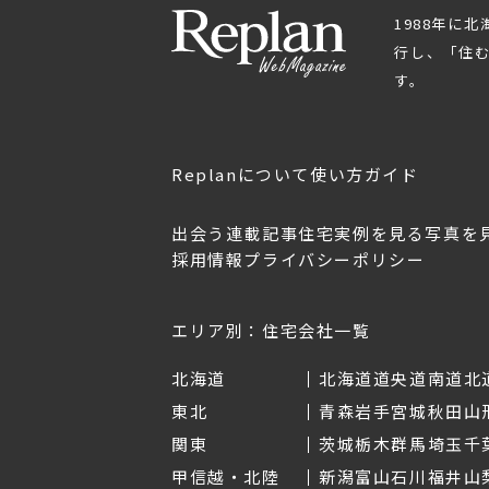
1988年に
行し、「住
す。
Replanについて
使い方ガイド
出会う
連載記事
住宅実例を見る
写真を
採用情報
プライバシーポリシー
OL.152
美しく暮らす 東北のデザ
Replan宮城2026
イン住宅2026
2026年7月30日
2026年3月11日
エリア別：住宅会社一覧
北海道
北海道
道央
道南
道北
東北
青森
岩手
宮城
秋田
山
関東
茨城
栃木
群馬
埼玉
千
甲信越・北陸
新潟
富山
石川
福井
山