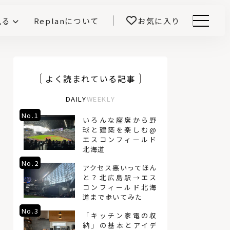
見る
Replanについて
お気に入り
Menu
E -インテリアと暮らす-
開！
鎌田紀彦のQ1.0住宅デザイン論
前真之のいごこちの科学
よく読まれている記事
DAILY
WEEKLY
No.1
No.4
いろんな座席から野
球と建築を楽しむ@
エスコンフィールド
北海道
No.2
No.5
アクセス悪いってほん
と？北広島駅→エス
コンフィールド北海
道まで歩いてみた
No.3
No.6
「キッチン家電の収
納」の基本とアイデ