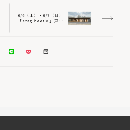
ッ
6/6（土）・6/7（日）
|
「stag beetle」戸建
イ
住宅 完成見学会＠仙台
市青葉区｜建築工房
DADA