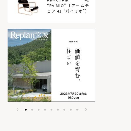
“PAIMIO”［アームチ
ェア 41 “パイミオ”］