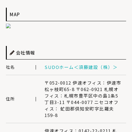
MAP
会社情報
社名
SUDOホーム＜須藤建設（株）＞
〒052-0012 伊達オフィス：伊達市
松ヶ枝町65-8 〒062-0921 札幌オ
フィス：札幌市豊平区中の島1条5
住所
丁目3-11 〒044-0077 ニセコオフ
ィス： 虻田郡倶知安町字比羅夫
159-8
伊達オフィス：0142-22-0211 札