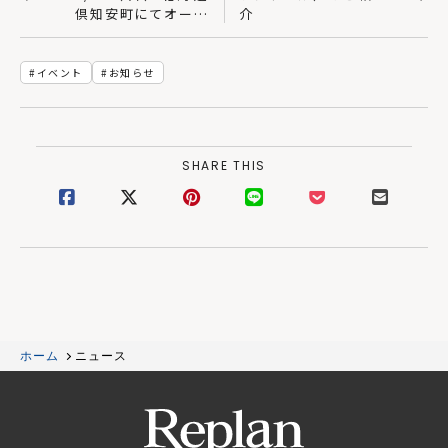
倶知安町にてオープ
介
ンハウス開催「 サ
ンロクベッテイ 」
～SUDOホーム～｜
イベント
お知らせ
SUDOホーム＜須藤
建設＞
SHARE THIS
ホーム
ニュース