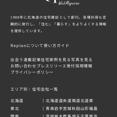
1988年に北海道の住宅雑誌として創刊。各種別冊も定
期的に発行し、「住む」「暮らす」をよりよくする情報
を提供しています。
Replanについて
使い方ガイド
出会う
連載記事
住宅実例を見る
写真を見る
お問い合わせ
プレスリリース受付
採用情報
プライバシーポリシー
エリア別：住宅会社一覧
北海道
北海道
道央
道南
道北
道東
東北
青森
岩手
宮城
秋田
山形
福島
関東
茨城
栃木
群馬
埼玉
千葉
東京