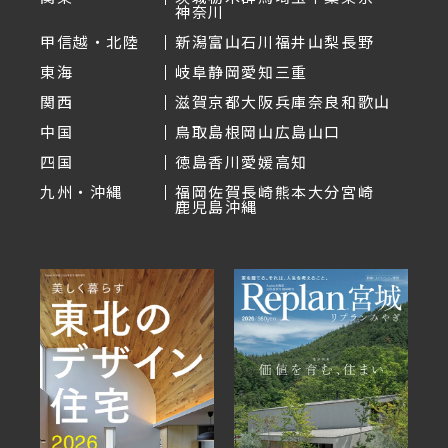
神奈川
甲信越・北陸
新潟
富山
石川
福井
山梨
長野
東海
岐阜
静岡
愛知
三重
関西
滋賀
京都
大阪
兵庫
奈良
和歌山
中国
鳥取
島根
岡山
広島
山口
四国
徳島
香川
愛媛
高知
九州・沖縄
福岡
佐賀
長崎
熊本
大分
宮崎
鹿児島
沖縄