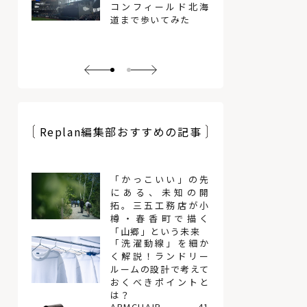
コンフィールド北海
道まで歩いてみた
Replan編集部おすすめの記事
「かっこいい」の先
にある、未知の開
拓。三五工務店が小
樽・春香町で描く
「山郷」という未来
「洗濯動線」を細か
く解説！ランドリー
ルームの設計で考えて
おくべきポイントと
は？
ARMCHAIR 41