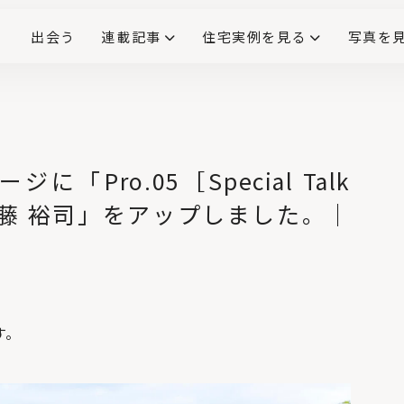
出会う
連載記事
住宅実例を見る
写真を
リノベーションで生まれ変わった、造作が映える住まい
ダイニングテーブル
(258)
キッチン収納
大開口
対面式キッチン
キッチンカウンター
この会社、ここがすごい！
INTERIOR&LIF
こだわりモデルハウス大公
に「Pro.05［Special Talk
No.4
× 海藤 裕司」をアップしました。｜
コンクリートの丸い
くぼみの正体と、Pコ
ン穴（セパ穴）を使
ったフックのご紹
介！
No.5
「キッチン家電の収
納」の基本とアイデ
ア。上手な配置で料理
す。
の時短に
No.6
壁・天井を照らす
「間接照明」とは？