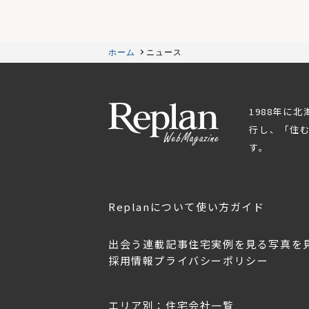
ホーム
ニュース
1988年に
行し、「住
す。
Replanについて
使い方ガイド
出会う
連載記事
住宅実例を見る
写真を
採用情報
プライバシーポリシー
Replan北海道VOL.152
2026年3月28日
エリア別：住宅会社一覧