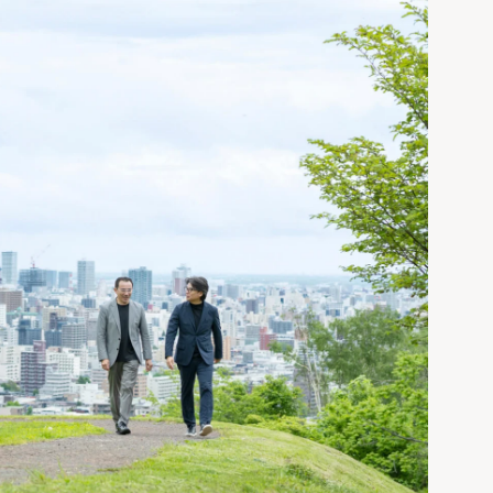
リビングや寝室、ト
イレにも
北海道の暖房選びの
正解は？熱源や暖房
方式を知って寒い冬を
乗り切ろう
「犬と暮らす家」の
間取りやアイデア。6
つの住宅実例から学
ぶ！