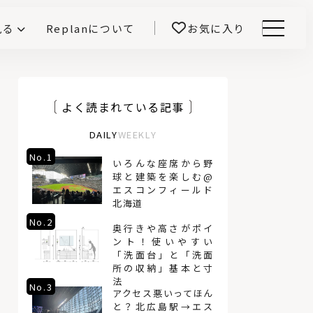
見る
Replanについて
お気に入り
Menu
E -インテリアと暮らす-
開！
鎌田紀彦のQ1.0住宅デザイン論
前真之のいごこちの科学
よく読まれている記事
DAILY
WEEKLY
No.1
No.4
いろんな座席から野
球と建築を楽しむ@
エスコンフィールド
北海道
No.2
No.5
奥行きや高さがポイ
ント！使いやすい
「洗面台」と「洗面
所の収納」基本と寸
法
No.3
No.6
アクセス悪いってほん
と？北広島駅→エス