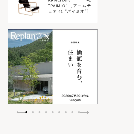
“PAIMIO”［アームチ
ェア 41 “パイミオ”］