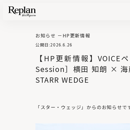
家づくりの基礎知識や空間づくりのコツなど、暮らしに役立つ情報を発信中！
住まいと暮らしの実例を写真と記事で丁寧にわかりやすくご紹介します
部位別の実例写真から、自分らしい住まいのアイデアや好み見つけてみませんか。
Find your house photos
お知らせ －
HP更新情報
公開日:
2026.6.26
【HP更新情報】VOICEページ
Session］横田 知朗 
STARR WEDGE
「スター・ウェッジ」からのお知らせで