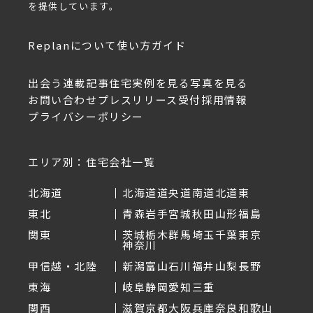
を提供しています。
Replanについて
使い方ガイド
出会う
連載記事
住宅実例を見る
写真を見る
お問い合わせ
プレスリリース受付
採用情報
プライバシーポリシー
エリア別：住宅会社一覧
北海道
北海道
道央
道南
道北
道東
東北
青森
岩手
宮城
秋田
山形
福島
関東
茨城
栃木
群馬
埼玉
千葉
東京
神奈川
甲信越・北陸
新潟
富山
石川
福井
山梨
長野
東海
岐阜
静岡
愛知
三重
関西
滋賀
京都
大阪
兵庫
奈良
和歌山