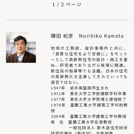
1 / 2 ページ
鎌田 紀彦 Norihiko Kamata
地域の工務店、設計事務所と共に、
「良質な住宅をより安価に」をモット
ーとして高断熱住宅の設計・施工を重
ね、研究者でありながら現場に精通。
新住協の指導等でも活躍。日本の住宅
の高断熱化を主導してきたといっても
過言ではない。
1947年 岩手県盛岡市生まれ
1971年 東京大学工学部建築学科卒業
1977年 東京大学大学院博士課程修了
1978年 室蘭工業大学建築工学科助教
授
2004年 室蘭工業大学建築工学科教授
現 在 室蘭工業大学名誉教授
一般社団法人 新木造住宅技術
研究協議会（新住協） 代表理事