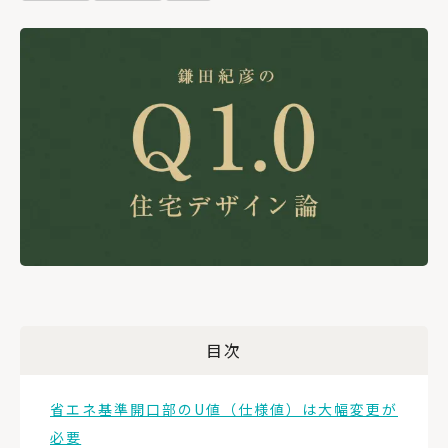
目次
省エネ基準開口部のU値（仕様値）は大幅変更が
必要