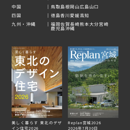
中国
鳥取
島根
岡山
広島
山口
四国
徳島
香川
愛媛
高知
九州・沖縄
福岡
佐賀
長崎
熊本
大分
宮崎
鹿児島
沖縄
美しく暮らす 東北のデザ
Replan宮城2026
Repla
イン住宅2026
2026年7月30日
2026年