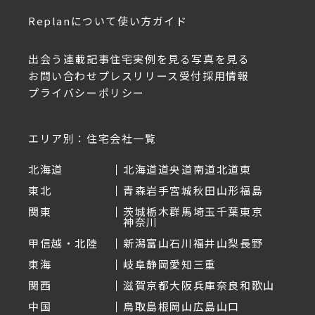
Replanについて
使い方ガイド
出会う
連載記事
住宅実例を見る
写真を見る
お問い合わせ
プレスリリース受付
採用情報
プライバシーポリシー
エリア別：住宅会社一覧
北海道
北海道
道央
道南
道北
道東
東北
青森
岩手
宮城
秋田
山形
福島
関東
茨城
栃木
群馬
埼玉
千葉
東京
神奈川
甲信越・北陸
新潟
富山
石川
福井
山梨
長野
東海
岐阜
静岡
愛知
三重
関西
滋賀
京都
大阪
兵庫
奈良
和歌山
中国
鳥取
島根
岡山
広島
山口