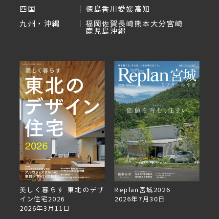
四国
徳島
香川
愛媛
高知
九州・沖縄
福岡
佐賀
長崎
熊本
大分
宮崎
鹿児島
沖縄
美しく暮らす 東北のデザ
Replan宮城2026
Re
イン住宅2026
2026年7月30日
2
2026年3月11日