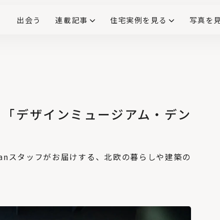
出会う
連載記事
住宅実例を見る
写真を
リノベーションで生まれ変わった、造作が映える住まい
ダイニングテーブル
(258)
キッチン収納
大開口
対面式キッチン
キッチンカウンター
この会社、ここがすごい！
INTERIOR&LIF
こだわりモデルハウス大公
。「デザインミュージアム・デン
No.4
アクセス悪いってほん
と？北広島駅→エス
コンフィールド北海
lanスタッフがお届けする、北欧の暮らしや建築の
道まで歩いてみた
No.5
「キッチン家電の収
納」の基本とアイデ
ア。上手な配置で料理
の時短に
No.6