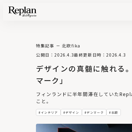
家づくりの基礎知識や空間づくりのコツなど、暮らしに役立つ情報を発信中！
住まいと暮らしの実例を写真と記事で丁寧にわかりやすくご紹介します
部位別の実例写真から、自分らしい住まいのアイデアや好み見つけてみませんか。
Find your house photos
特集記事
北欧fika
公開日：2026.4.3
最終更新日時：2026.4.3
デザインの真髄に触れる
マーク」
フィンランドに半年間滞在していたRep
こと。
インテリア
デザイン
デンマーク
北欧