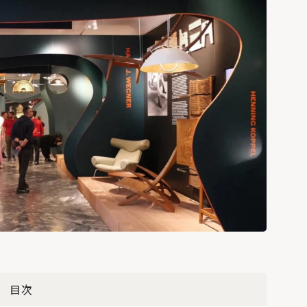
コンクリートの丸い
くぼみの正体と、Pコ
ン穴（セパ穴）を使
ったフックのご紹
介！
北海道の暖房選びの
正解は？熱源や暖房
方式を知って寒い冬を
乗り切ろう
「犬と暮らす家」の
間取りやアイデア。6
目次
つの住宅実例から学
ぶ！