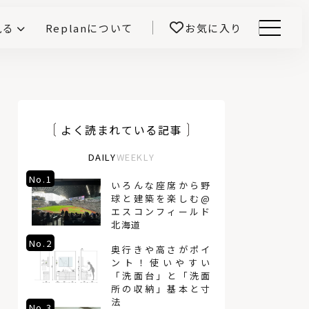
見る
Replanについて
お気に入り
Menu
E -インテリアと暮らす-
開！
鎌田紀彦のQ1.0住宅デザイン論
前真之のいごこちの科学
よく読まれている記事
DAILY
WEEKLY
No.1
No.4
いろんな座席から野
球と建築を楽しむ@
エスコンフィールド
北海道
No.2
No.5
奥行きや高さがポイ
ント！使いやすい
「洗面台」と「洗面
所の収納」基本と寸
法
No.3
No.6