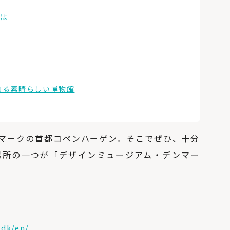
は
示
ある素晴らしい博物館
マークの首都コペンハーゲン。そこでぜひ、十分
場所の一つが「デザインミュージアム・デンマー
.dk/en/