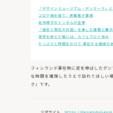
「デザインミュージアム・デンマーク」と
コロナ禍を経て、来館者が激増
名作椅子のトンネルが圧巻
「過去と現在の対話」を楽しむ建築と展
見学を終えた後には、カフェでひと休み
たっぷりと時間をかけて 滞在する価値の
フィンランド滞在時に足を伸ばしたデン
な時間を確保したうえで訪れてほしい
ク」です。
公式サイト
https://designmuseum