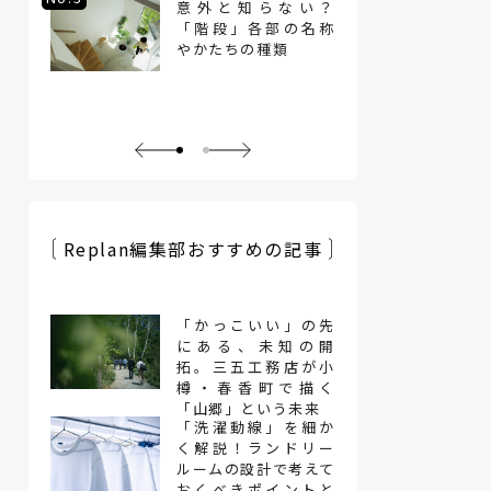
意外と知らない？
「階段」各部の名称
やかたちの種類
Replan編集部おすすめの記事
「かっこいい」の先
にある、未知の開
拓。三五工務店が小
樽・春香町で描く
「山郷」という未来
「洗濯動線」を細か
く解説！ランドリー
ルームの設計で考えて
おくべきポイントと