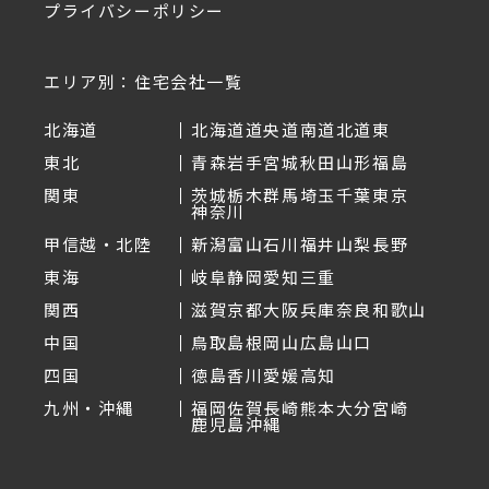
プライバシーポリシー
エリア別：住宅会社一覧
北海道
北海道
道央
道南
道北
道東
東北
青森
岩手
宮城
秋田
山形
福島
関東
茨城
栃木
群馬
埼玉
千葉
東京
神奈川
甲信越・北陸
新潟
富山
石川
福井
山梨
長野
東海
岐阜
静岡
愛知
三重
関西
滋賀
京都
大阪
兵庫
奈良
和歌山
中国
鳥取
島根
岡山
広島
山口
四国
徳島
香川
愛媛
高知
九州・沖縄
福岡
佐賀
長崎
熊本
大分
宮崎
鹿児島
沖縄