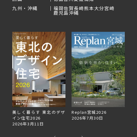
九州・沖縄
福岡
佐賀
長崎
熊本
大分
宮崎
鹿児島
沖縄
美しく暮らす 東北のデザ
Replan宮城2026
Re
イン住宅2026
2026年7月30日
2
2026年3月11日