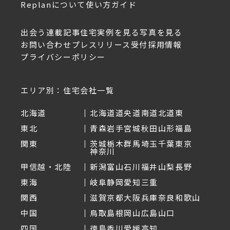
Replanについて
使い方ガイド
出会う
連載記事
住宅実例を見る
写真を見る
お問い合わせ
プレスリリース受付
採用情報
プライバシーポリシー
エリア別：住宅会社一覧
北海道
北海道
道央
道南
道北
道東
東北
青森
岩手
宮城
秋田
山形
福島
関東
茨城
栃木
群馬
埼玉
千葉
東京
神奈川
甲信越・北陸
新潟
富山
石川
福井
山梨
長野
東海
岐阜
静岡
愛知
三重
関西
滋賀
京都
大阪
兵庫
奈良
和歌山
中国
鳥取
島根
岡山
広島
山口
四国
徳島
香川
愛媛
高知