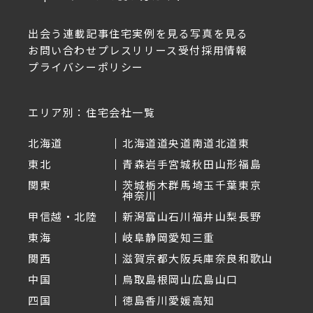
出会う
連載記事
住宅実例を見る
写真を見る
お問い合わせ
プレスリリース受付
採用情報
プライバシーポリシー
エリア別：住宅会社一覧
北海道
北海道
道央
道南
道北
道東
東北
青森
岩手
宮城
秋田
山形
福島
関東
茨城
栃木
群馬
埼玉
千葉
東京
神奈川
甲信越・北陸
新潟
富山
石川
福井
山梨
長野
東海
岐阜
静岡
愛知
三重
関西
滋賀
京都
大阪
兵庫
奈良
和歌山
中国
鳥取
島根
岡山
広島
山口
四国
徳島
香川
愛媛
高知