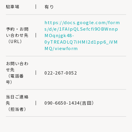
駐車場
有り
https://docs.google.com/form
s/d/e/1FAIpQLSefcfi9OBWnnp
予約・お問
い合わせ先
MOqnjgk48-
（URL）
0yTREADLQ7iHMl2d1pp6_iVM
MQ/viewform
お問い合わ
せ先
022-267-0052
（電話番
号）
当日ご連絡
090-6650-1434(吉田）
先
（担当者）