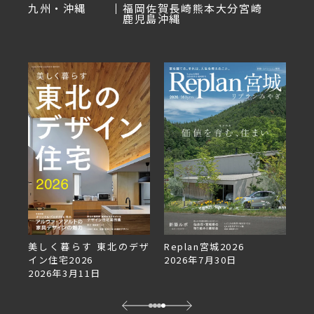
九州・沖縄
福岡
佐賀
長崎
熊本
大分
宮崎
鹿児島
沖縄
美しく暮らす 東北のデザ
Replan宮城2026
Re
イン住宅2026
2026年7月30日
2
2026年3月11日