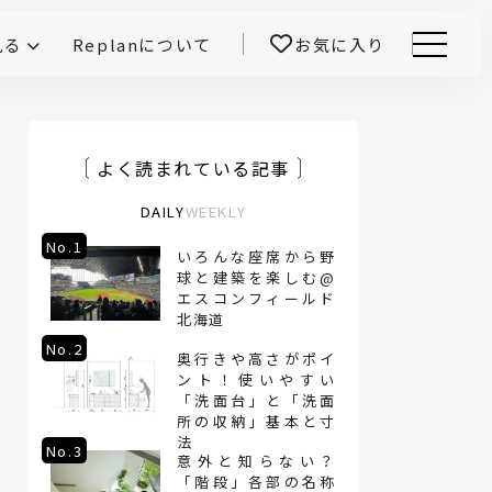
見る
Replanについて
お気に入り
Menu
E -インテリアと暮らす-
開！
鎌田紀彦のQ1.0住宅デザイン論
前真之のいごこちの科学
よく読まれている記事
DAILY
WEEKLY
No.1
No.4
いろんな座席から野
球と建築を楽しむ@
エスコンフィールド
北海道
No.2
No.5
奥行きや高さがポイ
ント！使いやすい
「洗面台」と「洗面
所の収納」基本と寸
法
No.3
No.6
意外と知らない？
「階段」各部の名称