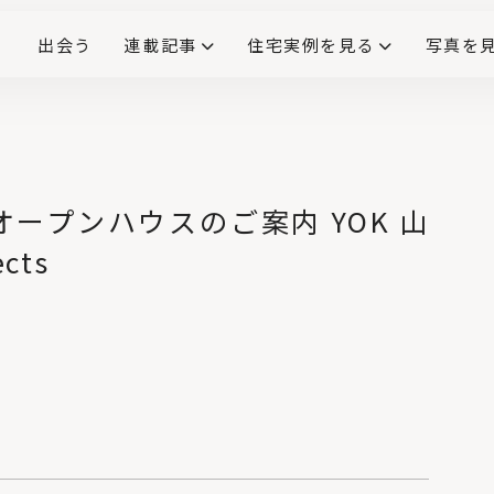
出会う
連載記事
住宅実例を見る
写真を
リノベーションで生まれ変わった、造作が映える住まい
ダイニングテーブル
(258)
キッチン収納
大開口
対面式キッチン
キッチンカウンター
この会社、ここがすごい！
INTERIOR&LIF
こだわりモデルハウス大公
）オープンハウスのご案内 YOK 山
No.4
cts
コンクリートの丸い
くぼみの正体と、Pコ
ン穴（セパ穴）を使
ったフックのご紹
介！
No.5
アクセス悪いってほん
と？北広島駅→エス
コンフィールド北海
道まで歩いてみた
No.6
壁・天井を照らす
「間接照明」とは？