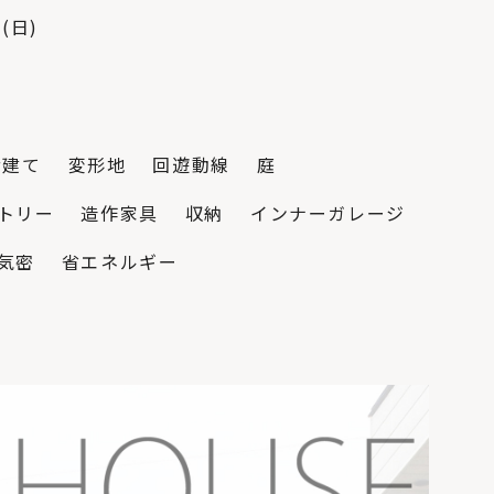
リビングや寝室、ト
(日)
イレにも
階建て
変形地
回遊動線
庭
トリー
造作家具
収納
インナーガレージ
気密
省エネルギー
北海道の暖房選びの
正解は？熱源や暖房
方式を知って寒い冬を
乗り切ろう
「犬と暮らす家」の
間取りやアイデア。6
つの住宅実例から学
ぶ！