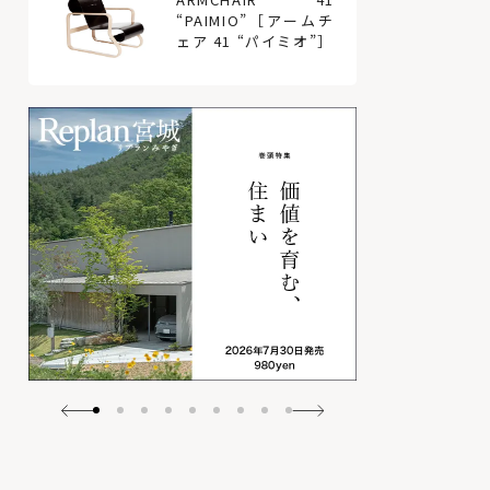
“PAIMIO”［アームチ
ェア 41 “パイミオ”］