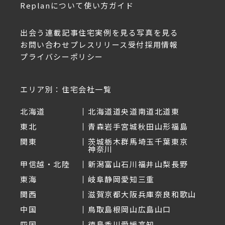
Replanについて
使い方ガイド
出会う
連載記事
住宅実例を見る
写真を見る
お問い合わせ
プレスリリース受付
採用情報
プライバシーポリシー
エリア別：住宅会社一覧
北海道
北海道
道央
道南
道北
道東
東北
青森
岩手
宮城
秋田
山形
福島
関東
茨城
栃木
群馬
埼玉
千葉
東京
神奈川
甲信越・北陸
新潟
富山
石川
福井
山梨
長野
東海
岐阜
静岡
愛知
三重
関西
滋賀
京都
大阪
兵庫
奈良
和歌山
中国
鳥取
島根
岡山
広島
山口
四国
徳島
香川
愛媛
高知