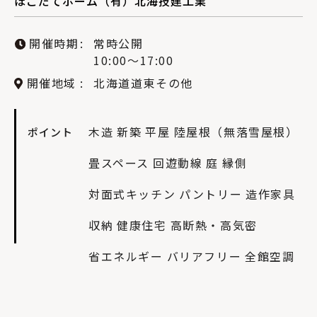
ほこだてホーム（有）北海技建工業
開催時期
常時公開
10:00〜17:00
開催地域
北海道道東その他
木造
新築
平屋
陸屋根（無落雪屋根）
ポイント
畳スペース
回遊動線
庭
縁側
対面式キッチン
パントリー
造作家具
収納
健康住宅
高断熱・高気密
省エネルギー
バリアフリー
全館空調