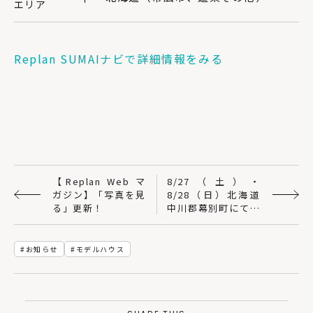
エリア
Replan SUMAIナビで詳細情報をみる
【Replan Web マ
8/27（土）・
ガジン】「写真を見
8/28（日）北海道
る」更新！
中川郡幕別町にて住
宅完成見学会｜ほこ
だてホーム（有）北
海技建工業
お知らせ
モデルハウス