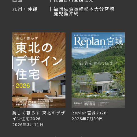
九州・沖縄
福岡
佐賀
長崎
熊本
大分
宮崎
鹿児島
沖縄
しく暮らす 東北のデザ
Replan宮城2026
Replan北海
住宅2026
2026年7月30日
2026年6月2
26年3月11日