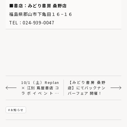
■書店：みどり書房 桑野店
福島県郡山市下亀田１６−１６
TEL：
024-939-0047
10/1（土）Replan
【みどり書房 桑野
× 江別 蔦屋書店 コ
店】にてバックナン
ラボイベント開
バーフェア 開催！
催！！
お知らせ