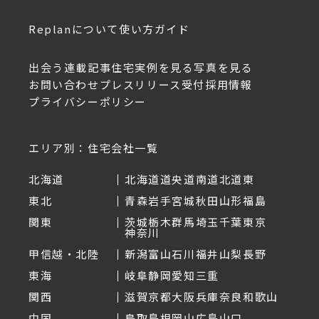
Replanについて
使い方ガイド
出会う
連載記事
住宅実例を見る
写真を見る
お問い合わせ
プレスリリース受付
採用情報
プライバシーポリシー
エリア別：住宅会社一覧
北海道
北海道
道央
道南
道北
道東
東北
青森
岩手
宮城
秋田
山形
福島
関東
茨城
栃木
群馬
埼玉
千葉
東京
神奈川
甲信越・北陸
新潟
富山
石川
福井
山梨
長野
東海
岐阜
静岡
愛知
三重
関西
滋賀
京都
大阪
兵庫
奈良
和歌山
中国
鳥取
島根
岡山
広島
山口