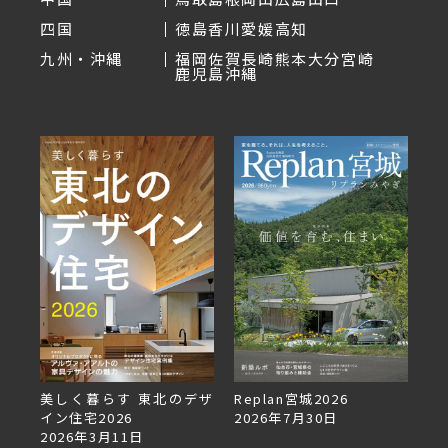
四国
徳島
香川
愛媛
高知
九州・沖縄
福岡
佐賀
長崎
熊本
大分
宮崎
鹿児島
沖縄
美しく暮らす 東北のデザ
Replan宮城2026
Re
イン住宅2026
2026年7月30日
2
2026年3月11日