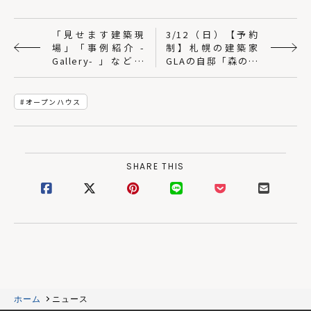
「見せます建築現
3/12（日）【予約
場」「事例紹介 -
制】札幌の建築家
Gallery- 」など更
GLAの自邸「森の素
新！｜SUDOホーム
形」オープンハウス
｜一級建築士事務所
GLA
オープンハウス
SHARE THIS
ホーム
ニュース