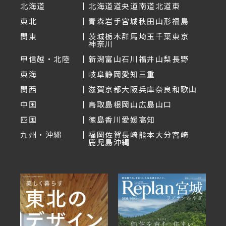
北海道
北海道
道央
道南
道北
道東
東北
青森
岩手
宮城
秋田
山形
福島
関東
茨城
栃木
群馬
埼玉
千葉
東京
神奈川
甲信越・北陸
新潟
富山
石川
福井
山梨
長野
東海
岐阜
静岡
愛知
三重
関西
滋賀
京都
大阪
兵庫
奈良
和歌山
中国
鳥取
島根
岡山
広島
山口
四国
徳島
香川
愛媛
高知
九州・沖縄
福岡
佐賀
長崎
熊本
大分
宮崎
鹿児島
沖縄